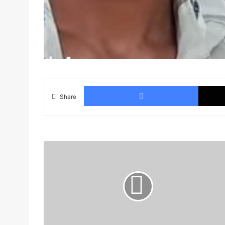
Faceboo
Share
शहीद
रुद्र
प्रताप
सिंह
की
छठी
पुण्यतिथि
पर