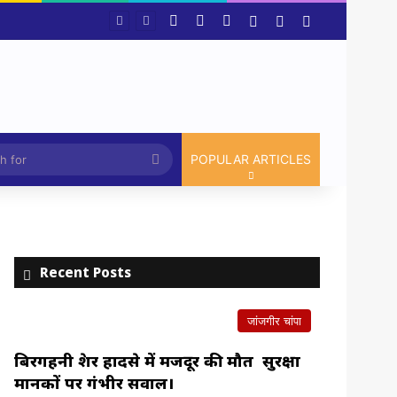
Facebook
X
YouTube
Log In
Random Article
Sidebar
भारतीय हाथकरघा प्रौद्योगिकी संस्थान, चांपा में प्रदर्शनी, फैशन शो एवं प्रतिभाशाली विद्यार्थियों का हुआ सम्मान,सरकार ने योजना को रोजगार उन्मूलन बना युवाओ और बेरोजगार के बड़ा अवसर:श्रीमती मंजुषा पाटले
Article
Search
POPULAR ARTICLES
for
Recent Posts
जांजगीर चांपा
बिरगहनी क्रेशर हादसे में मजदूर की मौत सुरक्षा
मानकों पर गंभीर सवाल।