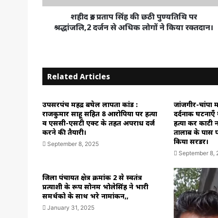
श्रद्धांजलि,2
दर्जन
शहीद रुद्र प्रताप सिंह की छठी पुण्यतिथि पर
से
श्रद्धांजलि,2 दर्जन से अधिक लोगों ने किया रक्तदान।
अधिक
लोगों
ने
किया
Related Articles
रक्तदान।
उपसरपंच महेंद्र बघेल लापता कांड :
जांजगीर-चांपा म
राजकुमार साहू सहित 8 आरोपियों पर हत्या
दर्दनाक घटनाएँ ज
व एससी-एसटी एक्ट के तहत अपराध दर्ज
हत्या कर काटी न
करने की तैयारी।
तालाब के पास पत
किया सरेंडर।
September 8, 2025
September 8,
जिला पंचायत क्षेत्र क्रमांक 2 से स्वतंत्र
प्रत्याशी के रूप सोनम भोलेसिंह ने भारी
समर्थको के साथ भरे नामांकन,,
January 31, 2025