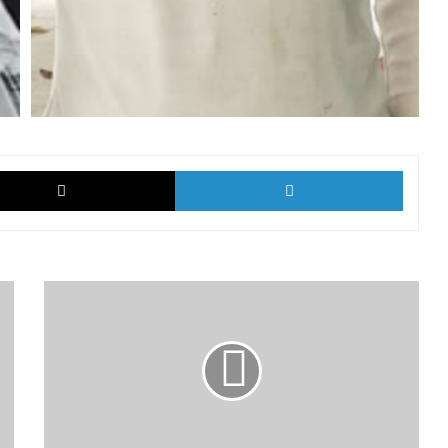
k
X
LinkedI
लौह
पुरुष
सरदार
वल्लभभाई
पटेल
की
150वीं
जयंती