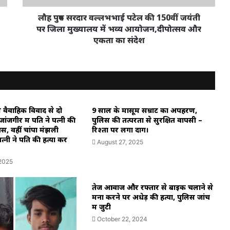
पर
जिला
लौह पुरुष सरदार वल्लभभाई पटेल की 150वीं जयंती
मुख्यालय
पर जिला मुख्यालय में भव्य आयोजन,दीपोत्सव और
में
एकता का संदेश
भव्य
आयोजन,दीपोत्सव
और
एकता
का
संदेश
ें वैवाहिक विवाद से दो
9 साल के मासूम सम्राट का अपहरण,
ांजगीर में पति ने पत्नी की
पुलिस की तत्परता से सुरक्षित वापसी –
सें, वहीं चांपा मंझली
रिश्तों पर लगा दाग।
्नी ने पति की हत्या कर
August 27, 2025
 2025
तेज आवाज और रफ्तार से बाइक चलाने से
मना करने पर अधेड़ की हत्या, पुलिस जांच
में जुटी
October 22, 2024