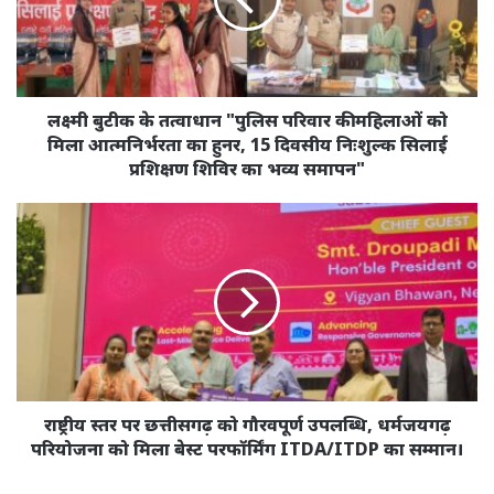
"पुलिस
परिवार
की
महिलाओं
को
मिला
लक्ष्मी बुटीक के तत्वाधान "पुलिस परिवार की महिलाओं को
आत्मनिर्भरता
मिला आत्मनिर्भरता का हुनर, 15 दिवसीय निःशुल्क सिलाई
का
प्रशिक्षण शिविर का भव्य समापन"
हुनर,
15
राष्ट्रीय
दिवसीय
स्तर
निःशुल्क
पर
सिलाई
छत्तीसगढ़
प्रशिक्षण
को
शिविर
गौरवपूर्ण
का
उपलब्धि,
भव्य
धर्मजयगढ़
समापन"
परियोजना
को
राष्ट्रीय स्तर पर छत्तीसगढ़ को गौरवपूर्ण उपलब्धि, धर्मजयगढ़
मिला
परियोजना को मिला बेस्ट परफॉर्मिंग ITDA/ITDP का सम्मान।
बेस्ट
परफॉर्मिंग