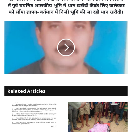
में
में पूर्व चयनित शासकीय भूमि में धान खरीदी केंद्र के लिए कलेक्टर
पूर्व
को सौंपा ज्ञापन- वर्तमान में निजी भूमि की जा रही धान खरीदी।
चयनित
शासकीय
भूमि
में
धान
खरीदी
केंद्र
के
लिए
कलेक्टर
को
सौंपा
Related Articles
ज्ञापन-
वर्तमान
में
निजी
भूमि
की
जा