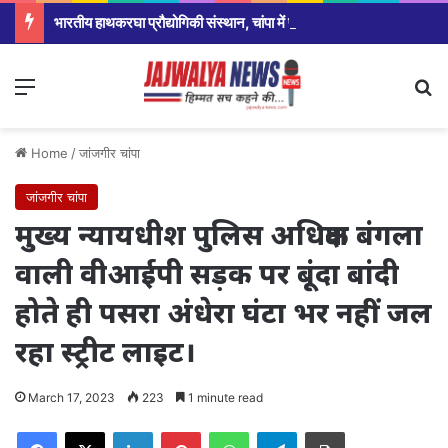
भारतीय हाथकरघा प्रौद्योगिकी संस्थान, चांपा में प्रदर्शनी, फैशन शो एवं प्रतिभाशाली विद्यार्थियों का हुआ सम्मान,सरकार ने योजना को रोजगार उन्मूलन बना युवाओ और बेरोजगार के बड़ा अवसर:श्रीमती मंजुषा पाटले
Menu
Se
Home
/
जांजगीर चांपा
जांजगीर चांपा
मुख्य न्यायधीश पुलिस अधिक्षक बंगला
वाली वीआईपी सड़क पर बूंदा बांदी
होते ही पसरा अंधेरा घंटा भर नहीं जल
रहा स्ट्रीट लाइट।
March 17, 2023
223
1 minute read
Facebook
X
LinkedIn
Pinterest
WhatsApp
Telegram
Print