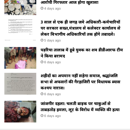
आरोपी गिरफ्तार आज होगा खुलासा
4 days ago
3 साल से एक ही जगह जमे अधिकारी-कर्मचारियों
पर सरकार सख्त,मंत्रालय से कलेक्टर कार्यालय से
लेकर विभागीय अधिकारियों तक होंगे तबादले।
5 days ago
पड़रिया तालाब में डूबे युवक का शव डीडीआरफ टीम
ने किया बरामद
6 days ago
शहीदों का अपमान नहीं सहेगा समाज, श्रद्धांजलि
सभा से अफसरों की गैरहाजिरी पर विधायक ब्यास
कश्यप नाराज।
6 days ago
जांजगीर दहला: चलती बाइक पर चाकुओं से
ताबड़तोड़ हमला, लूट के विरोध में व्यक्ति की हत्या
6 days ago