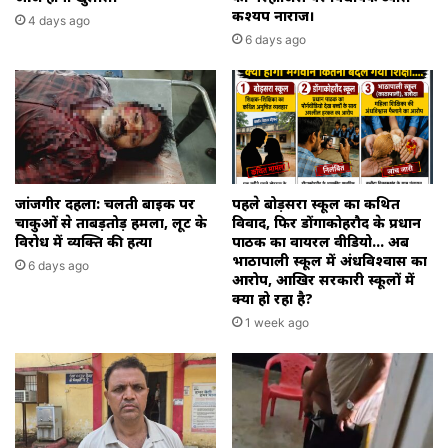
कश्यप नाराज।
4 days ago
6 days ago
जांजगीर दहला: चलती बाइक पर
पहले बोड़सरा स्कूल का कथित
चाकुओं से ताबड़तोड़ हमला, लूट के
विवाद, फिर डोंगाकोहरौद के प्रधान
विरोध में व्यक्ति की हत्या
पाठक का वायरल वीडियो… अब
भाठापाली स्कूल में अंधविश्वास का
6 days ago
आरोप, आखिर सरकारी स्कूलों में
क्या हो रहा है?
1 week ago