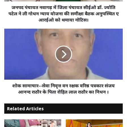
ज्योति
पटेल
जनपद पंचायत नवागढ़ में जिला पंचायत सीईओ डॉ. ज्योति
ने
पटेल ने ली गोधन न्याय योजना की समीक्षा बैठक अनुपस्थित ए
ली
आरईओ को थमाया नोटिस।
गोधन
न्याय
शोक
योजना
सामाचार-
की
-सेवा
समीक्षा
निवृत्त
बैठक
वन
अनुपस्थित
रक्षक
ए
वरिष्ठ
आरईओ
पत्रकार
को
संजय
थमाया
आनन्द
शोक सामाचार--सेवा निवृत्त वन रक्षक वरिष्ठ पत्रकार संजय
नोटिस।
राठौर
आनन्द राठौर के पिता रोहित लाल राठौर का निधन ।
के
पिता
Related Articles
रोहित
लाल
राठौर
का