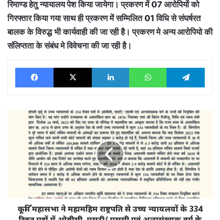
रिमाण्ड हेतु न्यायालय पेश किया जायेगा। प्रकरण में 07 आरोपियों को
गिरफ्तार किया गया साथ ही प्रकरण में सम्मिलित 01 विधि से संघर्षरत
बालक के विरुद्ध भी कार्यवाही की जा रही है। प्रकरण मे अन्य आरोपियो की
संलिप्तता के संबंध मे विवेचना की जा रही है।
Facebook
X
LinkedIn
WhatsApp
Tele
कूर्मि
महासभा
ने
महामहिम
राष्ट्रपति
से
उच्च
न्यायलयों
के
334
कूर्मि महासभा ने महामहिम राष्ट्रपति से उच्च न्यायलयों के 334
रिक्त
रिक्त पदों में ओबीसी, एसटी/ एससी एवं अल्पसंख्यक वर्ग के