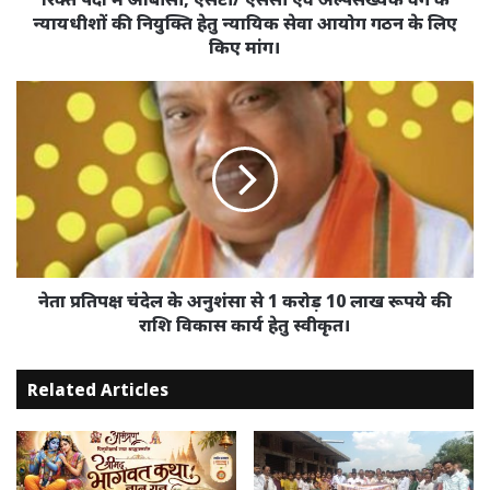
पदों
न्यायधीशों की नियुक्ति हेतु न्यायिक सेवा आयोग गठन के लिए
में
किए मांग।
ओबीसी,
एसटी/
नेता
एससी
प्रतिपक्ष
एवं
चंदेल
अल्पसंख्यक
के
वर्ग
अनुशंसा
के
से
न्यायधीशों
1
की
करोड़
नियुक्ति
10
हेतु
लाख
नेता प्रतिपक्ष चंदेल के अनुशंसा से 1 करोड़ 10 लाख रूपये की
न्यायिक
रूपये
राशि विकास कार्य हेतु स्वीकृत।
सेवा
की
आयोग
राशि
गठन
Related Articles
विकास
के
कार्य
लिए
हेतु
किए
स्वीकृत।
मांग।