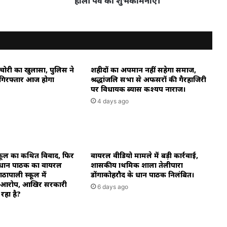
होली पर्व की शुभकामनाएं।
की
शुभकामनाएं।
 चोरी का खुलासा, पुलिस ने
शहीदों का अपमान नहीं सहेगा समाज,
गिरफ्तार आज होगा
श्रद्धांजलि सभा से अफसरों की गैरहाजिरी
पर विधायक ब्यास कश्यप नाराज।
4 days ago
्कूल का कथित विवाद, फिर
वायरल वीडियो मामले में बड़ी कार्रवाई,
 प्रधान पाठक का वायरल
शासकीय प्राथमिक शाला तेलीपारा
ापाली स्कूल में
डोंगाकोहरौद के प्रधान पाठक निलंबित।
ा आरोप, आखिर सरकारी
6 days ago
ो रहा है?