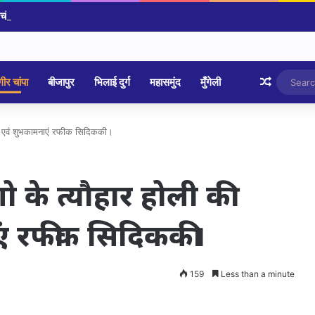
 चंडी मंदिर चोरी का खुलासा, पुलिस ने किया 4 आरोपी गिरफ्तार आज होगा खुलासा
Random 
ीर चांपा
बीजापुर
भिलाई दुर्ग
महासमुंद
मुँगेली
ाई एवं शुभकामनाएं रफीक सिदिककी।
 के त्यौहार होली की
ं रफीक सिदिककी।
159
Less than a minute