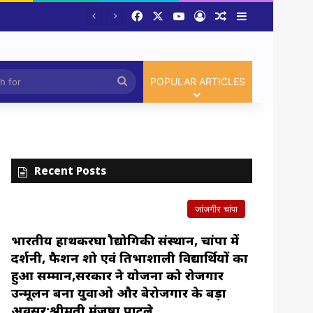
Facebook
X
YouTube
Log In
Random Article
Sidebar
Article
Search
POPULAR ARTICLES
for
Recent Posts
जांजगीर चांपा
भारतीय हाथकरघा प्रौद्योगिकी संस्थान, चांपा में
प्रदर्शनी, फैशन शो एवं प्रतिभाशाली विद्यार्थियों का
हुआ सम्मान,सरकार ने योजना को रोजगार
उन्मूलन बना युवाओ और बेरोजगार के बड़ा
अवसर:श्रीमती मंजुषा पाटले