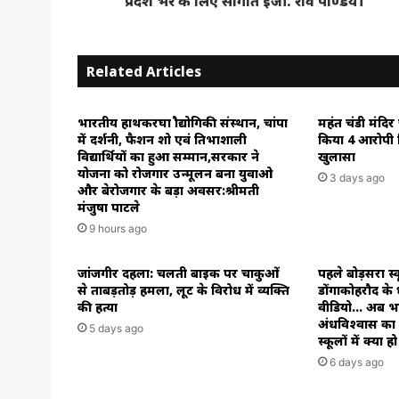
प्रदेश भर के लिए सौगात इंजी. रवि पाण्डेय।
लिए
सौगात
इंजी.
Related Articles
रवि
पाण्डेय।
भारतीय हाथकरघा प्रौद्योगिकी संस्थान, चांपा
महंत चंडी मंदिर
में प्रदर्शनी, फैशन शो एवं प्रतिभाशाली
किया 4 आरोपी 
विद्यार्थियों का हुआ सम्मान,सरकार ने
खुलासा
योजना को रोजगार उन्मूलन बना युवाओ
3 days ago
और बेरोजगार के बड़ा अवसर:श्रीमती
मंजुषा पाटले
9 hours ago
जांजगीर दहला: चलती बाइक पर चाकुओं
पहले बोड़सरा स
से ताबड़तोड़ हमला, लूट के विरोध में व्यक्ति
डोंगाकोहरौद के
की हत्या
वीडियो… अब भाठ
अंधविश्वास क
5 days ago
स्कूलों में क्या ह
6 days ago