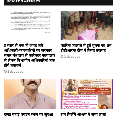
Related Articles
पटवारियों
को
कारण
बताओ
नोटिस
जारी
तीन
दिवस
के
3 साल से एक ही जगह जमे
पड़रिया तालाब में डूबे युवक का शव
भीतर
अधिकारी-कर्मचारियों पर सरकार
डीडीआरफ टीम ने किया बरामद
सख्त,मंत्रालय से कलेक्टर कार्यालय
देना
3 days ago
से लेकर विभागीय अधिकारियों तक
होगा
होंगे तबादले।
संतुष्ट
2 days ago
प्रद
जवाब
दल्हा पहाड़ पर्यटन स्थल पर सुरक्षा
राम मिलेंगे आश्रम में सवा लाख