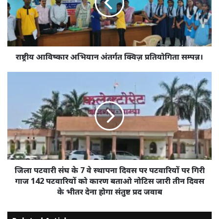
क्विज़
प्रतियोगिता
सम्पन्न।
राष्ट्रीय आविष्कार अभियान अंतर्गत क्विज़ प्रतियोगिता सम्पन्न।
जिला
पटवारी
संघ
के
7
वे
स्थापना
दिवस
पर
पटवारियों
जिला पटवारी संघ के 7 वे स्थापना दिवस पर पटवारियों पर गिरी
पर
गाज 142 पटवारियों को कारण बताओ नोटिस जारी तीन दिवस
गिरी
के भीतर देना होगा संतुष्ट प्रद जवाब
गाज
142