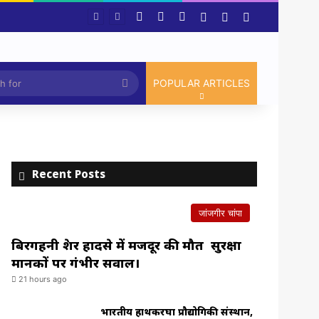
Facebook
X
YouTube
Log In
Random Article
Sidebar
भारतीय हाथकरघा प्रौद्योगिकी संस्थान, चांपा में प्रदर्शनी, फैशन शो एवं प्रतिभाशाली विद्यार्थियों का हुआ सम्मान,सरकार ने योजना को रोजगार उन्मूलन बना युवाओ और बेरोजगार के बड़ा अवसर:श्रीमती मंजुषा पाटले
Article
Search
POPULAR ARTICLES
for
Recent Posts
जांजगीर चांपा
बिरगहनी क्रेशर हादसे में मजदूर की मौत सुरक्षा
मानकों पर गंभीर सवाल।
21 hours ago
भारतीय हाथकरघा प्रौद्योगिकी संस्थान,