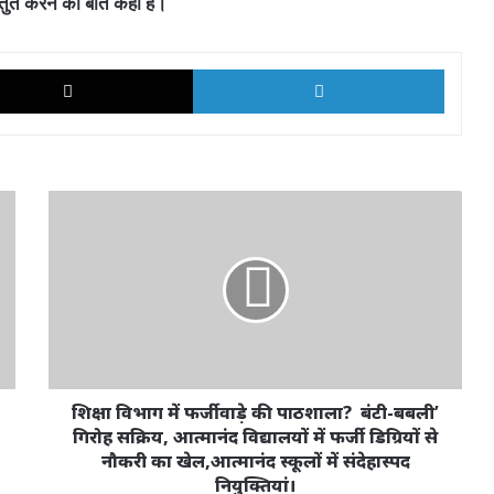
्तुत करने की बात कही हैं।
k
X
LinkedI
शिक्षा
विभाग
में
फर्जीवाड़े
की
पाठशाला?
बंटी-
बबली’
गिरोह
सक्रिय,
शिक्षा विभाग में फर्जीवाड़े की पाठशाला? बंटी-बबली’
आत्मानंद
गिरोह सक्रिय, आत्मानंद विद्यालयों में फर्जी डिग्रियों से
विद्यालयों
नौकरी का खेल,आत्मानंद स्कूलों में संदेहास्पद
में
नियुक्तियां।