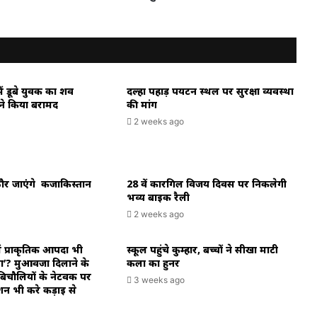
फर्जी
डिग्रियों
से
नौकरी
का
खेल,आत्मानंद
ें डूबे युवक का शव
दल्हा पहाड़ पर्यटन स्थल पर सुरक्षा व्यवस्था
स्कूलों
े किया बरामद
की मांग
में
2 weeks ago
संदेहास्पद
नियुक्तियां।
राठौर जाएंगे कजाकिस्तान
28 वें कारगिल विजय दिवस पर निकलेगी
भव्य बाइक रैली
2 weeks ago
ें प्राकृतिक आपदा भी
स्कूल पहुंचे कुम्हार, बच्चों ने सीखा माटी
ा’? मुआवजा दिलाने के
कला का हुनर
िचौलियों के नेटवर्क पर
3 weeks ago
शन भी करे कड़ाई से