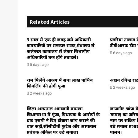
Related Articles
3 साल से एक ही जगह जमे अधिकारी-
पड़रिया तालाब म
कर्मचारियों पर सरकार सख्त,मंत्रालय से
डीडीआरफ टीम न
कलेक्टर कार्यालय से लेकर विभागीय
6 days ago
अधिकारियों तक होंगे तबादले।
5 days ago
राम मिलेंगे आश्रम में सवा लाख पार्थिव
अक्षय रविन्द्र 
शिवलिंग की होगी पूजा
2 weeks ago
2 weeks ago
जिला अस्पताल आगजनी मामला
जांजगीर-चांपा म
विधानसभा में गूंजा, विधायक के आरोपों के
‘कमाई का जरिय
बाद एसपी ने दिए दोबारा जांच कराने की
नाम पर सक्रिय ब
बात कही,सीसीटीवी फुटेज और अस्पताल
उठे सवाल प्रशा
प्रबंधक अंकित पर उठे सवाल।
पालन।