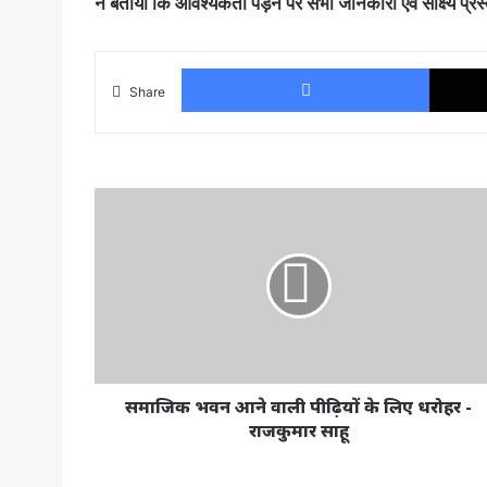
ने बताया कि आवश्यकता पड़ने पर सभी जानकारी एवं साक्ष्य प्रस
Faceboo
Share
समाजिक
भवन
आने
वाली
पीढ़ियों
के
लिए
धरोहर
-
राजकुमार
समाजिक भवन आने वाली पीढ़ियों के लिए धरोहर -
साहू
राजकुमार साहू