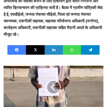
लाभार्थियों को सशक्त बनाने के लिए प्रशासन द्वारा सतत निगरानी और
त्वरित क्रियान्वयन की प्रक्रिया जारी है। बैठक में ग्रामीण यांत्रिकी सेवा
ई ई, एसडीईओ, जनपद पंचायत सीईओ, जिला एवं जनपद पंचायत
समन्वयक, तकनीकी सहायक, सहायक परियोजना अधिकारी (मनरेगा),
कार्यक्रम अधिकारी, तकनीकी सहायक सहित मैदानी अमले के अधिकारी
मौजूद रहे।
Facebook
X
LinkedIn
WhatsApp
Tele
पेंड्री
के
ग्रामीण
से
रोजगार
सहायक
ने
की