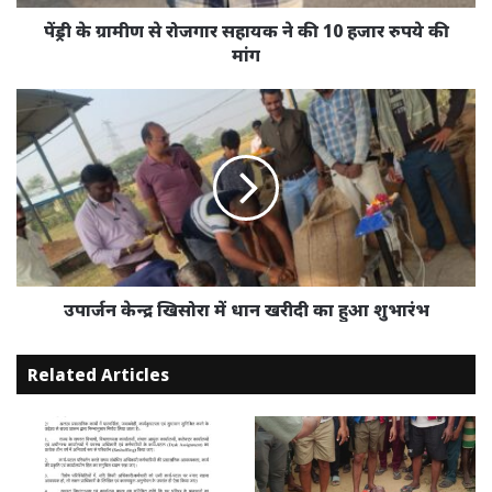
10
हजार
पेंड्री के ग्रामीण से रोजगार सहायक ने की 10 हजार रुपये की
रुपये
मांग
की
मांग
उपार्जन
केन्द्र
खिसोरा
में
धान
खरीदी
का
हुआ
शुभारंभ
उपार्जन केन्द्र खिसोरा में धान खरीदी का हुआ शुभारंभ
Related Articles