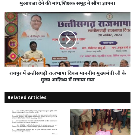
को
मुआवजा देने की मांग,शिक्षक समूह ने सौंपा ज्ञापन।
मुआवजा
देने
रायपुर
की
में
मांग,शिक्षक
छत्तीसगढ़ी
समूह
राजभाषा
ने
दिवस
सौंपा
माननीय
ज्ञापन।
मुख्यमंत्री
जी
के
मुख्य
रायपुर में छत्तीसगढ़ी राजभाषा दिवस माननीय मुख्यमंत्री जी के
आतिथ्य
मुख्य आतिथ्य में मनाया गया
में
मनाया
Related Articles
गया