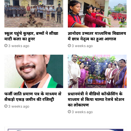
स्कूल पहुंचे कुम्हार, बच्चों ने सीखा
ज्ञानोदय उच्चतर माध्यमिक विद्यालय
माटी कला का हुनर
में छात्र नेतृत्व का हुआ आगाज
3 weeks ago
3 weeks ago
फर्जी जाति प्रमाण पत्र के माध्यम से
प्रधानमंत्री ने वीडियो कॉन्फ्रेंसिंग के
सैकड़ो एकड़ जमीन की रजिस्ट्री
माध्यम से किया चाम्पा रेलवे स्टेशन
का लोकार्पण
3 weeks ago
3 weeks ago