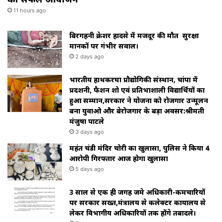
11 hours ago
बिरगहनी क्रेशर हादसे में मजदूर की मौत सुरक्षा
मानकों पर गंभीर सवाल।
2 days ago
भारतीय हाथकरघा प्रौद्योगिकी संस्थान, चांपा में
प्रदर्शनी, फैशन शो एवं प्रतिभाशाली विद्यार्थियों का
हुआ सम्मान,सरकार ने योजना को रोजगार उन्मूलन
बना युवाओ और बेरोजगार के बड़ा अवसर:श्रीमती
मंजुषा पाटले
3 days ago
महंत चंडी मंदिर चोरी का खुलासा, पुलिस ने किया 4
आरोपी गिरफ्तार आज होगा खुलासा
5 days ago
3 साल से एक ही जगह जमे अधिकारी-कर्मचारियों
पर सरकार सख्त,मंत्रालय से कलेक्टर कार्यालय से
लेकर विभागीय अधिकारियों तक होंगे तबादले।