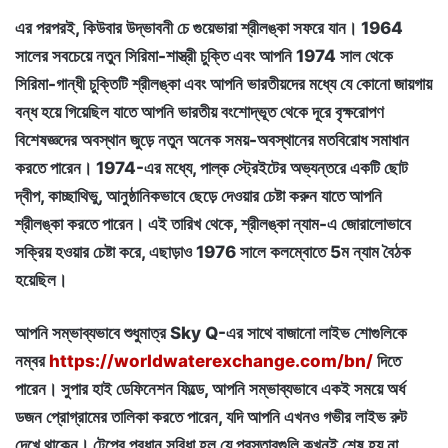
এর পরপরই, কিউবার উদ্ভাবনী চে গুয়েভারা শ্রীলঙ্কা সফরে যান। 1964
সালের সবচেয়ে নতুন সিরিমা-শাস্ত্রী চুক্তি এবং আপনি 1974 সাল থেকে
সিরিমা-গান্ধী চুক্তিটি শ্রীলঙ্কা এবং আপনি ভারতীয়দের মধ্যে যে কোনো জায়গায়
বন্ধ হয়ে গিয়েছিল যাতে আপনি ভারতীয় বংশোদ্ভূত থেকে দূরে বৃক্ষরোপণ
বিশেষজ্ঞদের অবস্থান জুড়ে নতুন অনেক সময়-অবস্থানের মতবিরোধ সমাধান
করতে পারেন। 1974-এর মধ্যে, পাল্ক স্ট্রেইটের অভ্যন্তরে একটি ছোট
দ্বীপ, কাচ্ছাথিভু, আনুষ্ঠানিকভাবে ছেড়ে দেওয়ার চেষ্টা করুন যাতে আপনি
শ্রীলঙ্কা করতে পারেন। এই তারিখ থেকে, শ্রীলঙ্কা ন্যাম-এ জোরালোভাবে
সক্রিয় হওয়ার চেষ্টা করে, এছাড়াও 1976 সালে কলম্বোতে 5ম ন্যাম বৈঠক
হয়েছিল।
আপনি সম্ভাব্যভাবে শুধুমাত্র Sky Q-এর সাথে বাজানো লাইভ শোগুলিকে
নম্বর
https://worldwaterexchange.com/bn/
দিতে
পারেন। সুপার হাই ডেফিনেশন ফিল্ডে, আপনি সম্ভাব্যভাবে একই সময়ে অর্ধ
ডজন প্রোগ্রামের তালিকা করতে পারেন, যদি আপনি এখনও গভীর লাইভ রুট
দেখে থাকেন। টেপের প্রধান সুবিধা হল যে প্রস্তাবগুলি কখনই শেষ হয় না,