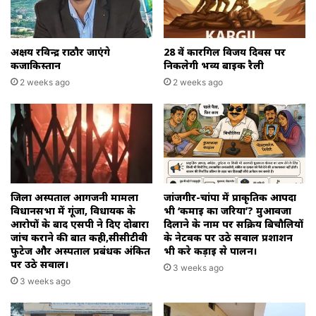
अक्षय रविन्द्र राठौर जाएंगे
28 वें कारगिल विजय दिवस पर
कजाकिस्तान
निकलेगी भव्य बाइक रैली
2 weeks ago
2 weeks ago
जिला अस्पताल आगजनी मामला
जांजगीर-चांपा में प्राकृतिक आपदा
विधानसभा में गूंजा, विधायक के
भी ‘कमाई का जरिया’? मुआवजा
आरोपों के बाद एसपी ने दिए दोबारा
दिलाने के नाम पर सक्रिय बिचौलियों
जांच कराने की बात कही,सीसीटीवी
के नेटवर्क पर उठे सवाल प्रशाशन
फुटेज और अस्पताल प्रबंधक अंकित
भी करे कड़ाई से पालन।
पर उठे सवाल।
3 weeks ago
3 weeks ago