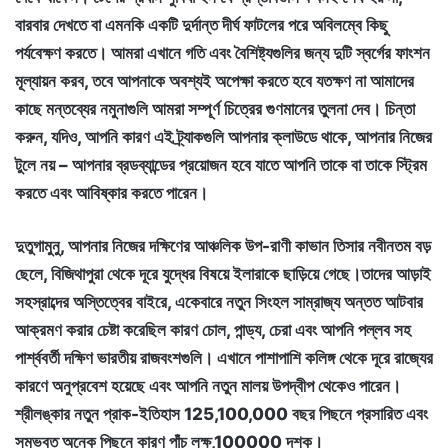
বারবার দেখতে বা এমনকি একটি দুর্দান্ত দীর্ঘ ফাটলের পরে অবিলম্বে কিছু
পর্যবেক্ষণ করতে। আমরা এখানে গতি এবং বৈশিষ্ট্যগুলির জন্য দুটি স্বর্গের ফাংশন
মূল্যায়ন করব, তবে আপনাকে অবশ্যই অপেক্ষা করতে হবে যতক্ষণ না আমাদের
কাছে মন্তব্যের নমুনাগুলি আমরা সম্পূর্ণ চিত্রের গুণমানের তুলনা দেব। চিন্তা
করুন, যদিও, আপনি কারণ এই ট্র্যাকগুলি আপনার ক্লাউডে থাকে, আপনার নিজের
টুলে নয় – আপনার ব্রডব্যান্ডের প্রয়োজন হবে যাতে আপনি তাকে বা তাকে স্ট্রিম
করতে এবং আবিষ্কার করতে পারেন।
দুতুগামুনু, আপনার নিজের দক্ষিণের আঞ্চলিক উপ-রাণী কাভান তিসার নবীনতম বড়
ছেলে, বিজিথাপুরা থেকে দূরে যুদ্ধের বিষয়ে ইলারাকে ছাড়িয়ে গেছে।তাদের আড়াই
সহস্রাব্দের অস্তিত্বের বাইরে, একেবারে নতুন সিংহল সাম্রাজ্য অন্তত আটবার
আক্রমণ করার চেষ্টা করেছিল কারণ চোল, পান্ড্য, চেরা এবং আপনি পল্লব সহ
পার্শ্ববর্তী দক্ষিণ ভারতীয় রাজবংশগুলি। এখানে পাশাপাশি কলিঙ্গ থেকে দূরে রাজ্যের
কারণে অনুপ্রবেশ হয়েছে এবং আপনি নতুন মালয় উপদ্বীপ থেকেও পারেন।
শ্রীলঙ্কার নতুন প্রাক-ইতিহাস 125,100,000 বছর পিছনে প্রসারিত এবং
সম্ভবত অনেক পিছনে কারণ পাঁচ লক্ষ,100000 দশক।