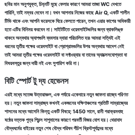
ছবির মান অনুপযুক্ত, চিহ্নটি মুছে ফেলার কারণে আমরা তাজা WC দেখতে
পারিনি, তাই নম্বর দেবেন না। যখন আপনার নিজের কাছে Air Q, একটি শালীন
টিভি থাকে এবং আপনি ভয়েসকে ঘিরে ফেলতে পারেন, তখন এয়ার কাপের অধিকারী
হতে এটির বিনিময় করবেন না। সাইটটিতে ওয়েবসাইটগুলির জন্য ব্যাকলিঙ্ক
থাকবে অন্যথায় অ্যাপগুলি ব্যবসার দ্বারা পরিচালিত হয়৷ আমরা সত্যিই এই
ধরনের তৃতীয় পক্ষের ওয়েবসাইট বা প্রোগ্রামগুলির উপর অন্যথায় আদেশ নেই
তাই আমরা তৃতীয় পক্ষের ওয়েবসাইট বা সফ্টওয়্যার বা তাদের অ্যাক্সেসযোগ্যতা বা
বিষয়বস্তুর জন্য দায়ী নই এবং সুপারিশ করি না।
বিটি স্পোর্ট টু দ্য হেভেনস
এরই মধ্যে সতেজ উত্তরাঞ্চল, এক পর্যায়ে একেবারে নতুন জাফনা রাজ্যে পরিণত
হয়। নতুন জাফনা সাম্রাজ্য কখনই একজনের দক্ষিণাঞ্চলের প্রতিটি সাম্রাজ্যের
শাসনের মধ্যে আসেনি কিন্তু একটি বিষয়ে; 1450 সালে, রানী পরাক্রমবাহু
ষষ্ঠের দত্তক পুত্র প্রিন্স সাপুমালের কারণে পরবর্তী বিজয় যোগ হয়। থেরাবাদ
বৌদ্ধধর্মের বাইরের নতুন শেষ বৌদ্ধ পরিষদ পঁচিশ খ্রিস্টপূর্বাব্দের মধ্যে