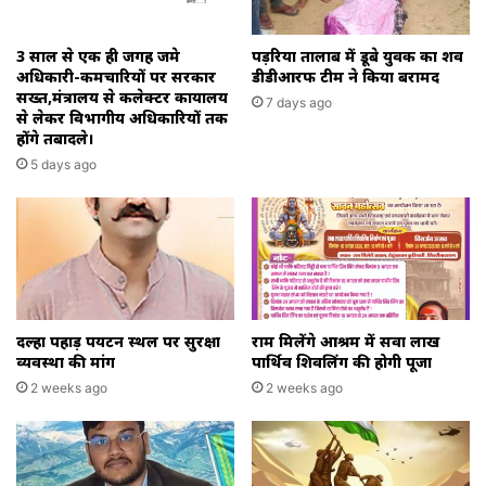
3 साल से एक ही जगह जमे
पड़रिया तालाब में डूबे युवक का शव
अधिकारी-कर्मचारियों पर सरकार
डीडीआरफ टीम ने किया बरामद
सख्त,मंत्रालय से कलेक्टर कार्यालय
7 days ago
से लेकर विभागीय अधिकारियों तक
होंगे तबादले।
5 days ago
दल्हा पहाड़ पर्यटन स्थल पर सुरक्षा
राम मिलेंगे आश्रम में सवा लाख
व्यवस्था की मांग
पार्थिव शिवलिंग की होगी पूजा
2 weeks ago
2 weeks ago