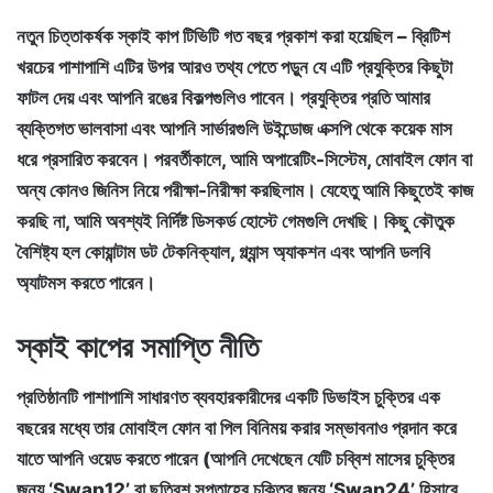
নতুন চিত্তাকর্ষক স্কাই কাপ টিভিটি গত বছর প্রকাশ করা হয়েছিল – ব্রিটিশ
খরচের পাশাপাশি এটির উপর আরও তথ্য পেতে পড়ুন যে এটি প্রযুক্তির কিছুটা
ফাটল দেয় এবং আপনি রঙের বিকল্পগুলিও পাবেন। প্রযুক্তির প্রতি আমার
ব্যক্তিগত ভালবাসা এবং আপনি সার্ভারগুলি উইন্ডোজ এক্সপি থেকে কয়েক মাস
ধরে প্রসারিত করবেন। পরবর্তীকালে, আমি অপারেটিং-সিস্টেম, মোবাইল ফোন বা
অন্য কোনও জিনিস নিয়ে পরীক্ষা-নিরীক্ষা করছিলাম। যেহেতু আমি কিছুতেই কাজ
করছি না, আমি অবশ্যই নির্দিষ্ট ডিসকর্ড হোস্টে গেমগুলি দেখছি। কিছু কৌতুক
বৈশিষ্ট্য হল কোয়ান্টাম ডট টেকনিক্যাল, গ্ল্যান্স অ্যাকশন এবং আপনি ডলবি
অ্যাটমস করতে পারেন।
স্কাই কাপের সমাপ্তি নীতি
প্রতিষ্ঠানটি পাশাপাশি সাধারণত ব্যবহারকারীদের একটি ডিভাইস চুক্তির এক
বছরের মধ্যে তার মোবাইল ফোন বা পিল বিনিময় করার সম্ভাবনাও প্রদান করে
যাতে আপনি ওয়েড করতে পারেন (আপনি দেখেছেন যেটি চব্বিশ মাসের চুক্তির
জন্য ‘Swap12’ বা ছত্রিশ সপ্তাহের চুক্তির জন্য ‘Swap24’ হিসাবে