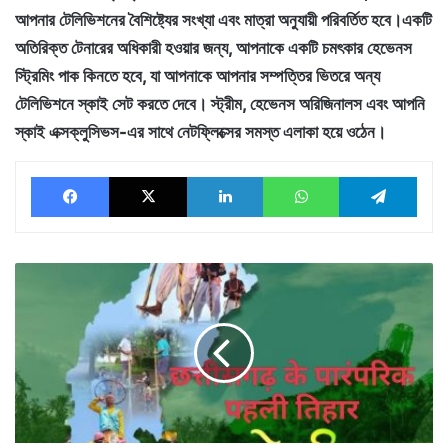
আপনার টেলিভিশনের বৈশিষ্ট্যের সংখ্যা এবং মাত্রা অনুযায়ী পরিবর্তিত হবে।একটি
অতিরিক্ত টেনারের অধিকারী হওয়ার জন্য, আপনাকে একটি চমৎকার হেভেনস
স্ট্রিমিং পাক কিনতে হবে, যা আপনাকে আপনার সম্পত্তির ভিতরে অন্য
টেলিভিশনে স্কাই সেট করতে দেবে। স্ট্রীম, হেভেনস অরিজিনালস এবং আপনি
স্কাই এক্সক্লুসিভস-এর সাথে নেটফ্লিক্সের সমস্ত এলাকা হয়ে ওঠেন।
Facebook
X
LinkedIn
WhatsApp
Tele
हरेली
तिहार
की
बधाई
व
शुभकामनाएं
दी
-
नेता