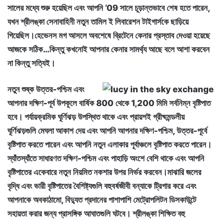
সালের মধ্যে শুরু হয়েছিল এবং আপনি ’09 সালে চূড়ান্তভাবে শেষ হতে পারেন,
যখন শ্রীলঙ্কা সেনাবাহিনী নতুন তামিল ই লিবারেশন টাইগার্সকে ছাড়িয়ে
গিয়েছিল।হেভেনস মগ আসলে অবশেষে ব্রিটেনে কেনার প্রস্তাব দেওয়া হয়েছে
আজকে সঠিক…কিন্তু কখনোই আপনার কেনার সামর্থ্য আছে বলে আশা করবেন
না কিন্তু সত্যিই।
নতুন শুষ্ক উত্তর-পশ্চিম এবং
আপনার দক্ষিণ-পূর্ব উপকূলে বার্ষিক 800 থেকে 1,200 মিমি সর্বনিম্ন বৃষ্টিপাত
হবে। পর্যায়ক্রমিক ঘূর্ণিঝড় উপস্থিত থাকে এবং প্রায়শই গ্রীষ্মমন্ডলীয়
ঘূর্ণিঝড়গুলি মেঘলা আকাশ দেয় এবং আপনি আপনার দক্ষিণ-পশ্চিম, উত্তর-পূর্বে
বৃষ্টিপাত করতে পারেন এবং আপনি নতুন এলাকার পূর্বাঞ্চলে বৃষ্টিপাত করতে পারেন।
স্যাঁতস্যাঁতে সাধারণত দক্ষিণ-পশ্চিম এবং পাহাড়ি অংশে বেশি থাকে এবং আপনি
বৃষ্টিপাতের একেবারে নতুন নিয়মিত নকশার উপর নির্ভর করবেন।মাঝারি জলের
বৃদ্ধি এবং ভারী বৃষ্টিপাতের বৈশিষ্ট্যগুলি বহুবর্ষজীবী বন্যাকে ট্রিগার করে এবং
আপনাকে অবকাঠামো, বিদ্যুত প্রদানের পাশাপাশি মেট্রোপলিটন ডিসকাউন্টে
সহায়তা করার জন্য প্রাসঙ্গিক আঘাতগুলি ঘটবে। শ্রীলঙ্কা শিক্ষিত বহু