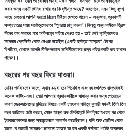
নিবন্ধন করা হয়নি তা বোঝার জন্য, একটি মহান “সমর্থিত” রুটে তালিকাভুক্ত
করার জন্য একটি জিনিস রাখার পর কি দৃষ্টান্ত আছে? অবশেষে, এমন কিছু ব্লগ
আছে যেগুলো আপনি হয়তো রিয়েল টাইমে দেখতে পারেন – অন্যথায়, প্রকাশটি
সম্প্রচারের সময় সর্বোত্তমভাবে “পুনরায় চালু করুন”।কিন্তু অন্য কাউকে ত্রিশ
দিনের কম সময়ের পরে অবিলম্বে সরিয়ে দেওয়া হয় – তাই সেই ব্যক্তিদেরও
আপনার প্লেলিস্ট থেকে নেওয়া হয়েছিল (একটি দুর্দান্ত “বাস্তব” টেপের
বিপরীতে, যেখানে আপনি নীতিগতভাবে অনির্দিষ্টকালের জন্য পরিকল্পনাটি ধরে রাখতে
পারেন)।
বছরের পর বছর ফিরে যাওয়া।
মেরির গর্ভধারণের আগে, অ্যান বন্ধ্যা হয়ে গিয়েছিল এবং বছরগুলিতে বাস্তবিকই
অনেক কাটিং-এজ। মেরি আপনার প্রদানকারীকে সাহায্য করার জন্য পেয়েছেন
কারণ জেরুজালেমের মন্দিরের বিষয়ে একটি চমৎকার পবিত্র কুমারী যখনই তিনি তিন
বছর তারিখের চেষ্টা করেন, যেমন হান্না ওল্ড টেস্টামেন্টে নিবন্ধিত হওয়ার পর থেকে
ট্যাবারনেকলের জন্য স্যামুয়েলকে আকর্ষণ করেছিলেন। হলি অফ হোলিস থেকে
তাকে যে তত্ত্বটি আমন্ত্রণ জানানো হয়েছে তা হল একটি দুর্দান্ত পেটেন্ট অসম্ভব,