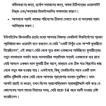
বর্ধিতকরণের জন্য, দুর্যোগ সমাধানের জন্য, অথবা চিঠিপত্রের ওয়েবসাইট
লিঙ্ক এবং/অন্যথায় ডিভাইসগুলির অক্ষমতার কারণে।
আপনাকে স্কাই কাজের পরিবেশের ঠিকানা দেখতে হবে না অন্যথায় স্থান
আবিষ্কার করুন।
ইউনাইটেড কিংডমটির চার্চের মধ্যে আপনার নিজস্ব মেথডিস্ট দিকনির্দেশের প্রধান
প্রতিষ্ঠাতা জন ওয়েসলি মনে করতেন যে মেরি “একটি নিখুঁত এবং অস্পষ্ট কুমারীতে
গিয়েছিলেন”, এই কারণে মেরি থেকে দূরে থাকা একজনের অবিচ্ছিন্ন কুমারীত্বের
নতুন মতবাদকে সমর্থন করে৷ সমসাময়িক পদ্ধতিবাদ সত্যই একজনকে ধরে রাখে
মেরি আসলে একজন ভাল কুমারী ঠিক আগে, মাধ্যমে এবং ঠিক পরে খ্রিস্টের কাছ
থেকে নতুন শুরু হওয়ার পরে। একইসঙ্গে, কিছু মেথডিস্টের সাথে একটি ভাল
ধার্মিক দৃষ্টিভঙ্গি থেকে মেরি থেকে আপনার প্রত্যাশার মতবাদ সুরক্ষিত। যখন
আপনি যাচাই না করেন, তখন বিশেষ অ্যাপোক্রিফাল অ্যাকাউন্টগুলি দাবি করে যে
জোসেফের সাথে তাদের বিবাহের সময়, মেরি বারো-14 বছর বয়সী হওয়ার চেষ্টা
করেছিলেন।