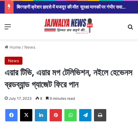
बिरगहनी क्रेशर हादसे में मजदूर की मौत सुरक्षा मानकों पर गंभीर सवाल।
Menu
Se
Home
/
News
News
এয়ার টিভি, এয়ার মগ টেলিভিশন, নইলে হেভেনস
ব্রডব্যান্ড গ্যাজেট ফিরে পান
July 17, 2023
8
9 minutes read
Facebook
X
LinkedIn
Pinterest
WhatsApp
Telegram
Print