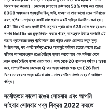
উল্লেখ করা হয়েছে)। হেভেনস চালানোর চেষ্টা করে 50% সঞ্চয় করে তাদের
60GB অধ্যয়নের প্রস্তুতির কিছু আটা, যতক্ষণ না তারা কালো রঙের শনিবারের
আগে, ছত্রিশ-সপ্তাহের একটি ভাল প্ল্যানে একটি দুর্দান্ত ডিভাইস কেনা হয়।
43″ টিভি সেট এবং স্কাই টিভি অনুসারে প্রতি মাসে £39 থেকে শুরু হয় এবং
আপনি Netflix এর মূল্য নির্ধারণ করতে পারেন, তবে ব্ল্যাক টিউডে অফারটি এই
ধরণের প্যাকেজের জন্য প্রতি মাসে 36 পাউন্ড থেকে একেবারে নতুন মূল্য
নির্ধারণ করে, যার একটি দুর্দান্ত £10 আপফ্রন্ট কমিশন রয়েছে৷ কালো রঙের
শনিবার আপনাকে ব্ল্যাক রঙের বৈচিত্র্য প্রদান করতে পারে এবং শনিবার থেকে
ব্ল্যাক রঙের বৈচিত্র্য পাওয়া যেতে পারে। আজ থেকে 28 নভেম্বর পর্যন্ত। তুলনা
করে, সাম্প্রতিকতম হেভেনস Q-এর জন্য আপনার খরচ হবে £26 ত্রিশ
দিনের সময়কালের জন্য আঠারো মাস – সাথে সেটিংস চার্জের মধ্যে £বয়াল্লিশ
পর্যন্ত।
সর্বোত্তম কালো রঙের সোমবার এবং আপনি
সাইবার সোমবার পণ্য বিক্রয় 2022 করতে