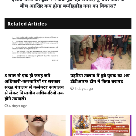
वादों
बीच आखिर कब होगा बम्नीहडीह नगर का विकास?
के
बीच
Related Articles
आखिर
कब
होगा
बम्नीहडीह
नगर
का
विकास?
3 साल से एक ही जगह जमे
पड़रिया तालाब में डूबे युवक का शव
अधिकारी-कर्मचारियों पर सरकार
डीडीआरफ टीम ने किया बरामद
सख्त,मंत्रालय से कलेक्टर कार्यालय
5 days ago
से लेकर विभागीय अधिकारियों तक
होंगे तबादले।
4 days ago