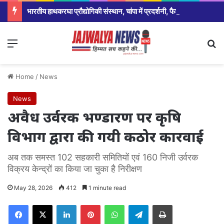
भारतीय हाथकरघा प्रौद्योगिकी संस्थान, चांपा में प्रदर्शनी, फैशन शो एवं प्रतिभाशाली विद्यार्थियों का हुआ सम्मान,सरकार ने योजना को रोजगार उन्मूलन बना युवाओ और बेरोजगार के बड़ा अवसर:श्रीमती मंजुषा पाटले
Menu
Se
Home
/
News
News
अवैध उर्वरक भण्डारण पर कृषि
विभाग द्वारा की गयी कठोर कारवाई
अब तक समस्त 102 सहकारी समितियों एवं 160 निजी उर्वरक
विक्रय केन्द्रों का किया जा चुका है निरीक्षण
May 28, 2026
412
1 minute read
Facebook
X
LinkedIn
Pinterest
WhatsApp
Telegram
Print