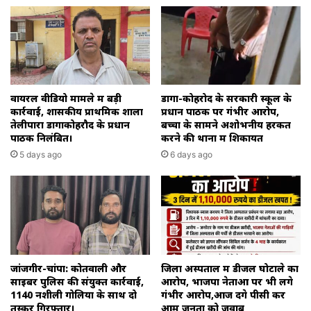
वायरल वीडियो मामले में बड़ी
डोंगा-कोहरोद के सरकारी स्कूल के
कार्रवाई, शासकीय प्राथमिक शाला
प्रधान पाठक पर गंभीर आरोप,
तेलीपारा डोंगाकोहरौद के प्रधान
बच्चों के सामने अशोभनीय हरकत
पाठक निलंबित।
करने की थाना में शिकायत
5 days ago
6 days ago
जांजगीर-चांपा: कोतवाली और
जिला अस्पताल में डीजल घोटाले का
साइबर पुलिस की संयुक्त कार्रवाई,
आरोप, भाजपा नेताओं पर भी लगे
1140 नशीली गोलियों के साथ दो
गंभीर आरोप,आज देंगे पीसी कर
तस्कर गिरफ्तार।
आम जनता को जवाब