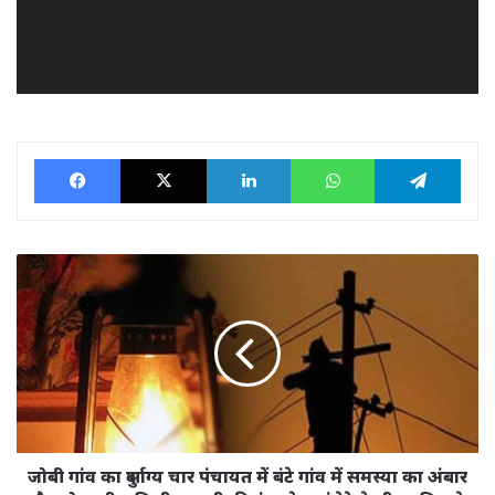
Facebook
X
LinkedIn
WhatsApp
Tele
जोबी
गांव
का
दुर्भाग्य
चार
पंचायत
में
बंटे
गांव
में
जोबी गांव का दुर्भाग्य चार पंचायत में बंटे गांव में समस्या का अंबार