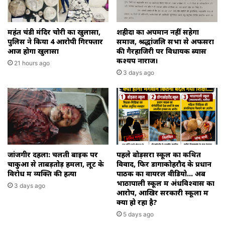
महंत चंडी मंदिर चोरी का खुलासा,
शहीदों का अपमान नहीं सहेगा
पुलिस ने किया 4 आरोपी गिरफ्तार
समाज, श्रद्धांजलि सभा से अफसरों
आज होगा खुलासा
की गैरहाजिरी पर विधायक ब्यास
कश्यप नाराज।
21 hours ago
3 days ago
जांजगीर दहला: चलती बाइक पर
पहले बोड़सरा स्कूल का कथित
चाकुओं से ताबड़तोड़ हमला, लूट के
विवाद, फिर डोंगाकोहरौद के प्रधान
विरोध में व्यक्ति की हत्या
पाठक का वायरल वीडियो… अब
भाठापाली स्कूल में अंधविश्वास का
3 days ago
आरोप, आखिर सरकारी स्कूलों में
क्या हो रहा है?
5 days ago