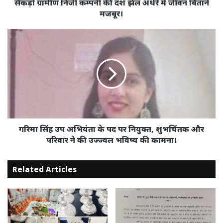
समस्या
सैकड़ो ग्रामीण निजी कम्पनी की दंश झेल अंधेरे मे जीवन बिताने
का
मजबूर।
अंबार
सैकड़ो
गरिमा
ग्रामीण
सिंह
निजी
उप
कम्पनी
अभियंता
की
के
दंश
पद
झेल
पर
अंधेरे
नियुक्त,
मे
शुभचिंतक
जीवन
और
गरिमा सिंह उप अभियंता के पद पर नियुक्त, शुभचिंतक और
बिताने
परिवार
परिवार ने की उज्ज्वल भविष्य की कामना।
मजबूर।
ने
की
Related Articles
उज्ज्वल
भविष्य
की
कामना।