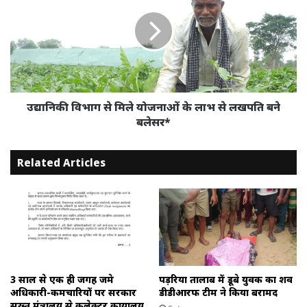
आयोजन
से
मिले
योजनाओं
के
लाभ
से
लखपति
बने
उद्यानिकी विभाग से मिले योजनाओं के लाभ से लखपति बने
बलेसर*
बलेसर*
Related Articles
3 साल से एक ही जगह जमे
पड़रिया तालाब में डूबे युवक का शव
अधिकारी-कर्मचारियों पर सरकार
डीडीआरफ टीम ने किया बरामद
सख्त,मंत्रालय से कलेक्टर कार्यालय