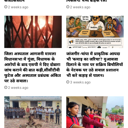
कजाकिस्तान
निकलेगी भव्य बाइक रैली
2 weeks ago
2 weeks ago
जिला अस्पताल आगजनी मामला
जांजगीर-चांपा में प्राकृतिक आपदा
विधानसभा में गूंजा, विधायक के
भी ‘कमाई का जरिया’? मुआवजा
आरोपों के बाद एसपी ने दिए दोबारा
दिलाने के नाम पर सक्रिय बिचौलियों
जांच कराने की बात कही,सीसीटीवी
के नेटवर्क पर उठे सवाल प्रशाशन
फुटेज और अस्पताल प्रबंधक अंकित
भी करे कड़ाई से पालन।
पर उठे सवाल।
3 weeks ago
2 weeks ago