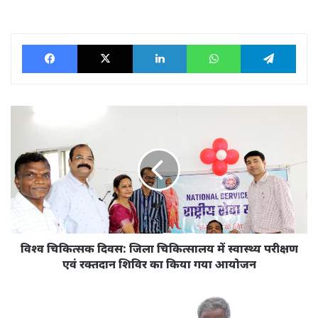
Facebook
X
LinkedIn
WhatsApp
Tele
विश्व
चिकित्सक
दिवस:
जिला
चिकित्सालय
में
स्वास्थ्य
परीक्षण
एवं
रक्तदान
विश्व चिकित्सक दिवस: जिला चिकित्सालय में स्वास्थ्य परीक्षण
शिविर
एवं रक्तदान शिविर का किया गया आयोजन
का
किया
उद्यानिकी
गया
विभाग