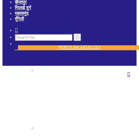
बीजापुर
भिलाई दुर्ग
महासमुंद
मुँगेली
Random
Article
Search
for
POPULAR ARTICLES
भारतीय हाथकरघा प्रौद्योगिकी
संस्थान, चांपा में प्रदर्शनी, फैशन शो
एवं प्रतिभाशाली विद्यार्थियों का हुआ
सम्मान,सरकार ने योजना को रोजगार
उन्मूलन बना युवाओ और बेरोजगार
के बड़ा अवसर:श्रीमती मंजुषा पाटले
महंत चंडी मंदिर चोरी का खुलासा,
पुलिस ने किया 4 आरोपी गिरफ्तार