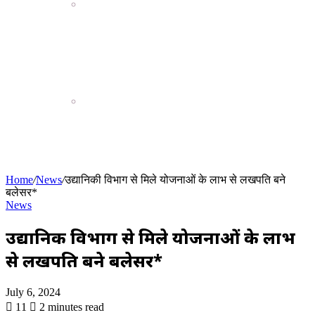
डोंगा-कोहरोद के सरकारी स्कूल के
प्रधान पाठक पर गंभीर आरोप, बच्चों
के सामने अशोभनीय हरकत करने
की थाना में शिकायत
जांजगीर-चांपा: कोतवाली और
साइबर पुलिस की संयुक्त कार्रवाई,
1140 नशीली गोलियों के साथ दो
तस्कर गिरफ्तार।
Home
/
News
/
उद्यानिकी विभाग से मिले योजनाओं के लाभ से लखपति बने
बलेसर*
News
उद्यानिकी विभाग से मिले योजनाओं के लाभ
से लखपति बने बलेसर*
July 6, 2024
11
2 minutes read