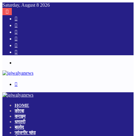
Saturday, August 8 2026
Facebook
X
YouTube
Log
In
Random
Article
Sidebar
Menu
Search
for
HOME
कोरबा
क्राइम
धमतरी
बालोद
जांजगीर चांपा