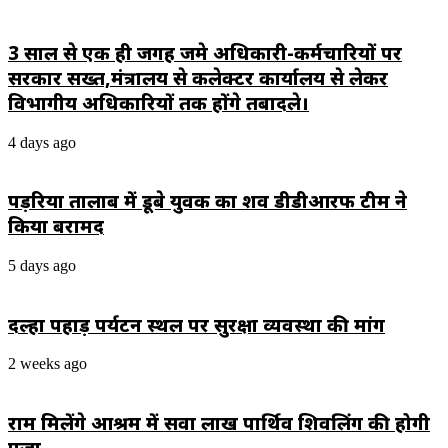
सचिव
जांजगीर-
20
चांपा,
वर्ष
3 साल से एक ही जगह जमे अधिकारी-कर्मचारियों पर
द्वारा
पूर्व
कलेक्टर
सरकार सख्त,मंत्रालय से कलेक्टर कार्यालय से लेकर
देखे
के
गए
विभागीय अधिकारियों तक होंगे तबादले।
माध्यम
सपना
से
होगा
4 days ago
मुख्यमंत्री
साकार ।
के
नाम
पड़रिया तालाब में डूबे युवक का शव डीडीआरफ टीम ने
ज्ञापन
किया बरामद
5 days ago
दल्हा पहाड़ पर्यटन स्थल पर सुरक्षा व्यवस्था की मांग
2 weeks ago
राम मिलेंगे आश्रम में सवा लाख पार्थिव शिवलिंग की होगी
पूजा