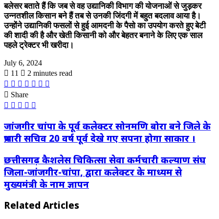
बलेसर बताते हैं कि जब से वह उद्यानिकी विभाग की योजनाओं से जुड़कर
उन्नतशील किसान बने हैं तब से उनकी जिंदगी में बहुत बदलाव आया है।
उन्होंने उद्यानिकी फसलों से हुई आमदनी के पैसो का उपयोग करते हुए बेटी
की शादी की है और खेती किसानी को और बेहतर बनाने के लिए एक साल
पहले ट्रेक्टर भी खरीदा।
July 6, 2024
11
2 minutes read
Facebook
X
LinkedIn
Pinterest
WhatsApp
Telegram
Print
Share
Facebook
X
LinkedIn
WhatsApp
Telegram
जांजगीर
जांजगीर चांपा के पूर्व कलेक्टर सोनमणि बोरा बने जिले के
चांपा
प्रभारी सचिव 20 वर्ष पूर्व देखे गए सपना होगा साकार ।
के
पूर्व
छत्तीसगढ़
छत्तीसगढ़ कैशलेस चिकित्सा सेवा कर्मचारी कल्याण संघ
कलेक्टर
कैशलेस
सोनमणि
जिला-जांजगीर-चांपा, द्वारा कलेक्टर के माध्यम से
चिकित्सा
बोरा
मुख्यमंत्री के नाम ज्ञापन
सेवा
बने
कर्मचारी
जिले
कल्याण
के
Related Articles
संघ
प्रभारी
जिला-