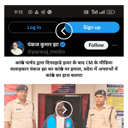
कांग्रेस
पार्षद
द्वारा
दिनदहाड़े
हत्या
के
बाद
CM
के
मीडिया
कांग्रेस पार्षद द्वारा दिनदहाड़े हत्या के बाद CM के मीडिया
सलाहकार
सलाहकार पंकज झा का कांग्रेस पर हमला, प्रदेश में अपराधों में
पंकज
कांग्रेस का हाथ बताया
झा
का
नौकरी
कांग्रेस
लगाने
पर
के
हमला,
नाम
प्रदेश
पर
में
सहायक
अपराधों
शिक्षक
में