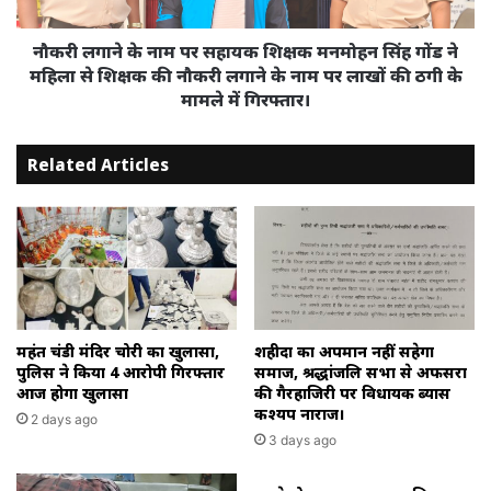
मनमोहन
कांग्रेस
सिंह
का
गोंड
नौकरी लगाने के नाम पर सहायक शिक्षक मनमोहन सिंह गोंड ने
हाथ
ने
महिला से शिक्षक की नौकरी लगाने के नाम पर लाखों की ठगी के
बताया
महिला
मामले में गिरफ्तार।
से
शिक्षक
Related Articles
की
नौकरी
लगाने
के
नाम
पर
लाखों
की
ठगी
महंत चंडी मंदिर चोरी का खुलासा,
शहीदों का अपमान नहीं सहेगा
के
पुलिस ने किया 4 आरोपी गिरफ्तार
समाज, श्रद्धांजलि सभा से अफसरों
आज होगा खुलासा
की गैरहाजिरी पर विधायक ब्यास
मामले
कश्यप नाराज।
में
2 days ago
गिरफ्तार।
3 days ago