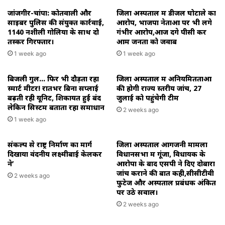
जांजगीर-चांपा: कोतवाली और
जिला अस्पताल में डीजल घोटाले का
साइबर पुलिस की संयुक्त कार्रवाई,
आरोप, भाजपा नेताओं पर भी लगे
1140 नशीली गोलियों के साथ दो
गंभीर आरोप,आज देंगे पीसी कर
तस्कर गिरफ्तार।
आम जनता को जवाब
1 week ago
1 week ago
बिजली गुल… फिर भी दौड़ता रहा
जिला अस्पताल में अनियमितताओं
स्मार्ट मीटर! रातभर बिना सप्लाई
की होगी राज्य स्तरीय जांच, 27
बढ़ती रही यूनिट, शिकायतें हुईं बंद
जुलाई को पहुंचेगी टीम
लेकिन सिस्टम बताता रहा समाधान
2 weeks ago
1 week ago
संकल्प से राष्ट्र निर्माण का मार्ग
जिला अस्पताल आगजनी मामला
दिखाया वंदनीय लक्ष्मीबाई केलकर
विधानसभा में गूंजा, विधायक के
ने’
आरोपों के बाद एसपी ने दिए दोबारा
जांच कराने की बात कही,सीसीटीवी
2 weeks ago
फुटेज और अस्पताल प्रबंधक अंकित
पर उठे सवाल।
2 weeks ago