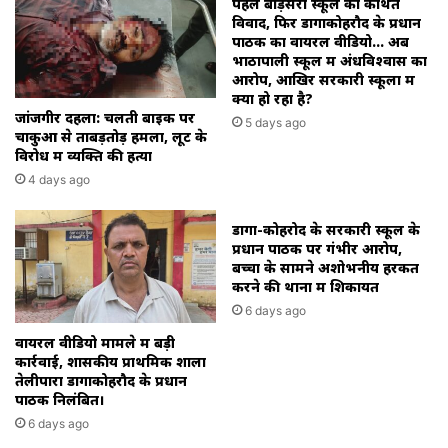
पहले बोड़सरा स्कूल का कथित
विवाद, फिर डोंगाकोहरौद के प्रधान
पाठक का वायरल वीडियो… अब
भाठापाली स्कूल में अंधविश्वास का
आरोप, आखिर सरकारी स्कूलों में
क्या हो रहा है?
जांजगीर दहला: चलती बाइक पर
5 days ago
चाकुओं से ताबड़तोड़ हमला, लूट के
विरोध में व्यक्ति की हत्या
4 days ago
डोंगा-कोहरोद के सरकारी स्कूल के
प्रधान पाठक पर गंभीर आरोप,
बच्चों के सामने अशोभनीय हरकत
करने की थाना में शिकायत
6 days ago
वायरल वीडियो मामले में बड़ी
कार्रवाई, शासकीय प्राथमिक शाला
तेलीपारा डोंगाकोहरौद के प्रधान
पाठक निलंबित।
6 days ago