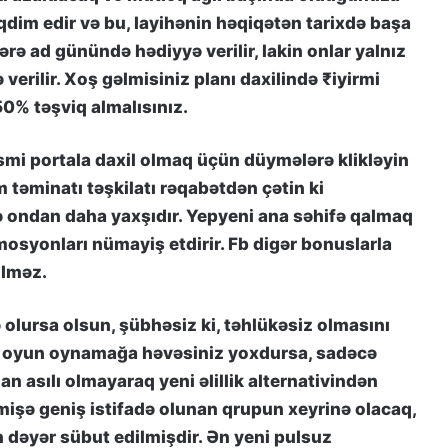
təqdim edir və bu, layihənin həqiqətən tarixdə başa
rə ad günündə hədiyyə verilir, lakin onlar yalnız
 verilir. Xoş gəlmisiniz planı daxilində ₹iyirmi
0% təşviq almalısınız.
i portala daxil olmaq üçün düymələrə klikləyin
m təminatı təşkilatı rəqabətdən çətin ki
ndə ondan daha yaxşıdır. Yepyeni ana səhifə qalmaq
osyonları nümayiş etdirir. Fb digər bonuslarla
ilməz.
 olursa olsun, şübhəsiz ki, təhlükəsiz olmasını
lı oyun oynamağa həvəsiniz yoxdursa, sadəcə
n asılı olmayaraq yeni əlillik alternativindən
əmişə geniş istifadə olunan qrupun xeyrinə olacaq,
n dəyər sübut edilmişdir. Ən yeni pulsuz