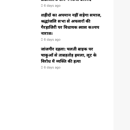
6 days ago
शहीदों का अपमान नहीं सहेगा समाज,
श्रद्धांजलि सभा से अफसरों की
गैरहाजिरी पर विधायक ब्यास कश्यप
नाराज।
6 days ago
जांजगीर दहला: चलती बाइक पर
चाकुओं से ताबड़तोड़ हमला, लूट के
विरोध में व्यक्ति की हत्या
6 days ago