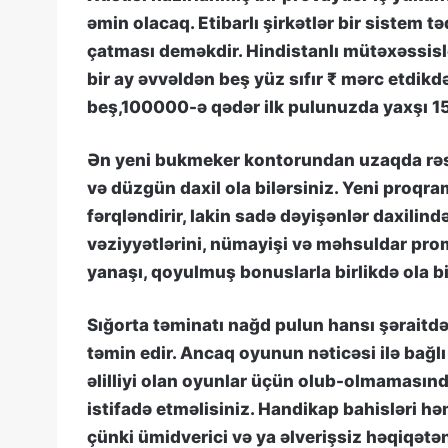
əmin olacaq. Etibarlı şirkətlər bir sistem 
çatması deməkdir. Hindistanlı mütəxəssislə
bir ay əvvəldən beş yüz sıfır ₹ mərc etdikdə
beş,100000-ə qədər ilk pulunuzda yaxşı 15
Ən yeni bukmeker kontorundan uzaqda rəsm
və düzgün daxil ola bilərsiniz. Yeni proqra
fərqləndirir, lakin sadə dəyişənlər daxili
vəziyyətlərini, nümayişi və məhsuldar prom
yanaşı, qoyulmuş bonuslarla birlikdə ola b
Sığorta təminatı nağd pulun hansı şəraitdə
təmin edir. Ancaq oyunun nəticəsi ilə bağ
əlilliyi olan oyunlar üçün olub-olmamasında
istifadə etməlisiniz. Handikap bahisləri h
çünki ümidverici və ya əlverişsiz həqiqətə