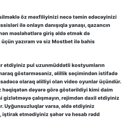
ilməklə öz məxfiliyinizi necə təmin edəcəyinizi
sisləri ilə onlayn danışıqla yanaşı, qazancın
ənən məsləhətlərə giriş əldə etmək də
 üçün yazıram və siz Mostbet ilə bahis
vür etdiyiniz pul uzunmüddətli kostyumların
araq göstərməsəniz, əlillik seçimindən istifadə
 sadəcə olaraq əlilliyi olan video oyunlar üçündür.
z həqiqətən dəyərə görə göstərildiyi kimi daim
i gizlətməyə çalışmayın, rejimdən daxil etdiyiniz
r. Uyğunsuzluqlar varsa, əldə etdiyiniz
z, iştirak etmədiyiniz şəhər və hesab rədd