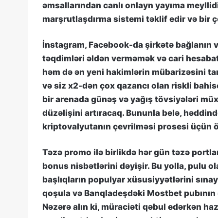
əmsallarından canlı onlayn yayıma meyllid
marşrutlaşdırma sistemi təklif edir və bir 
İnstagram, Facebook-da şirkətə bağlanın və 
təqdimləri əldən verməmək və cari hesaba
həm də ən yeni hakimlərin mübarizəsini t
və siz x2-dən çox qazancı olan riskli bahi
bir arenada günəş və yağış tövsiyələri mü
düzəlişini artıracaq. Bununla belə, həddin
kriptovalyutanın çevrilməsi prosesi üçün ö
Təzə promo ilə birlikdə hər gün təzə portlar
bonus nisbətlərini dəyişir. Bu yolla, pulu 
başlıqların populyar xüsusiyyətlərini sınaya
qoşula və Banqladeşdəki Mostbet pubının ə
Nəzərə alın ki, müraciəti qəbul edərkən haz