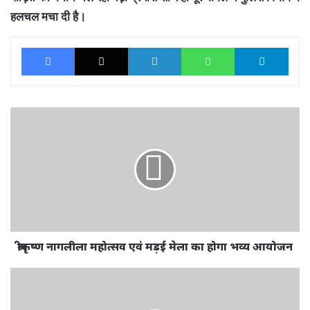
हलचल मचा दी है।
Facebook
X
LinkedIn
WhatsApp
Tele
श्रीकृष्ण
नागलीला
महोत्सव
एवं
मड़ई
मेला
का
होगा
भव्य
आयोजन
श्रीकृष्ण नागलीला महोत्सव एवं मड़ई मेला का होगा भव्य आयोजन
राठौर
समाज
के