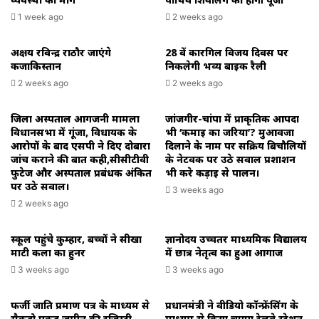
1 week ago
2 weeks ago
अक्षय रविन्द्र राठौर जाएंगे
28 वें कारगिल विजय दिवस पर
कजाकिस्तान
निकलेगी भव्य बाइक रैली
2 weeks ago
2 weeks ago
जिला अस्पताल आगजनी मामला
जांजगीर-चांपा में प्राकृतिक आपदा
विधानसभा में गूंजा, विधायक के
भी ‘कमाई का जरिया’? मुआवजा
आरोपों के बाद एसपी ने दिए दोबारा
दिलाने के नाम पर सक्रिय बिचौलियों
जांच कराने की बात कही,सीसीटीवी
के नेटवर्क पर उठे सवाल प्रशाशन
फुटेज और अस्पताल प्रबंधक अंकित
भी करे कड़ाई से पालन।
पर उठे सवाल।
3 weeks ago
2 weeks ago
स्कूल पहुंचे कुम्हार, बच्चों ने सीखा
ज्ञानोदय उच्चतर माध्यमिक विद्यालय
माटी कला का हुनर
में छात्र नेतृत्व का हुआ आगाज
3 weeks ago
3 weeks ago
फर्जी जाति प्रमाण पत्र के माध्यम से
प्रधानमंत्री ने वीडियो कॉन्फ्रेंसिंग के
सैकड़ो एकड़ जमीन की रजिस्ट्री
माध्यम से किया चाम्पा रेलवे स्टेशन