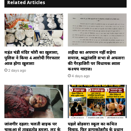
भाजपा
Related Articles
का
और
हैट्रिक
एक
का
कांग्रेस
भी
समर्थित
मौका
वाले
नहीं
को
छोड़ेंगे
मौका
विधायकों
जबकि
महंत चंडी मंदिर चोरी का खुलासा,
शहीदों का अपमान नहीं सहेगा
की
15
पुलिस ने किया 4 आरोपी गिरफ्तार
समाज, श्रद्धांजलि सभा से अफसरों
तिकड़ी,,
नए
आज होगा खुलासा
की गैरहाजिरी पर विधायक ब्यास
कश्यप नाराज।
चेहरे
2 days ago
उसमें
4 days ago
भी
कुछ
बुरी
तरह
हारने
वाले
और
जांजगीर दहला: चलती बाइक पर
पहले बोड़सरा स्कूल का कथित
दलबदल
चाकुओं से ताबड़तोड़ हमला, लूट के
विवाद, फिर डोंगाकोहरौद के प्रधान
कर