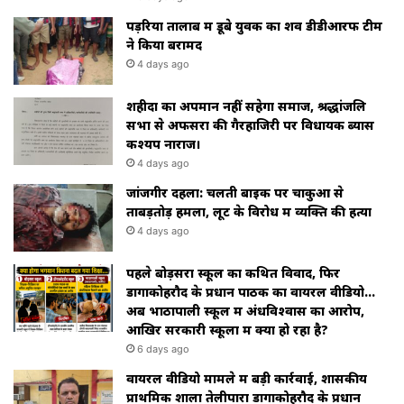
पड़रिया तालाब में डूबे युवक का शव डीडीआरफ टीम
ने किया बरामद
4 days ago
शहीदों का अपमान नहीं सहेगा समाज, श्रद्धांजलि
सभा से अफसरों की गैरहाजिरी पर विधायक ब्यास
कश्यप नाराज।
4 days ago
जांजगीर दहला: चलती बाइक पर चाकुओं से
ताबड़तोड़ हमला, लूट के विरोध में व्यक्ति की हत्या
4 days ago
पहले बोड़सरा स्कूल का कथित विवाद, फिर
डोंगाकोहरौद के प्रधान पाठक का वायरल वीडियो…
अब भाठापाली स्कूल में अंधविश्वास का आरोप,
आखिर सरकारी स्कूलों में क्या हो रहा है?
6 days ago
वायरल वीडियो मामले में बड़ी कार्रवाई, शासकीय
प्राथमिक शाला तेलीपारा डोंगाकोहरौद के प्रधान