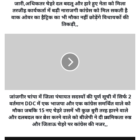
जारी,अधिकतर
जारी,अधिकतर चेहरे दल बदलू और हारे हुए नेता को मिला
चेहरे
तरजीह कार्यकर्ता में बड़ी नाराजगी कांग्रेस को मिल सकती है
दल
वाक ओवर का हैट्रिक का भी मौका नहीं छोड़ेंगे विधायकों की
बदलू
तिकड़ी,,
और
हारे
जांजगीर
हुए
चांपा
नेता
में
को
जिला
मिला
पंचायत
तरजीह
सदस्यों
कार्यकर्ता
की
में
पूर्ण
बड़ी
सूची
नाराजगी
में
जांजगीर चांपा में जिला पंचायत सदस्यों की पूर्ण सूची में सिर्फ 2
कांग्रेस
सिर्फ
वर्तमान DDC में एक भाजपा और एक कांग्रेस समर्थित वाले को
को
2
मौका जबकि 15 नए चेहरे उसमें भी कुछ बुरी तरह हारने वाले
मिल
वर्तमान
और दलबदल कर प्रवेश करने वाले को बीजेपी ने दी प्राथमिकता रुष्ठ
सकती
DDC
और जिताऊ चेहरे पर कांग्रेस की नजर,,
है
में
वाक
एक
ओवर