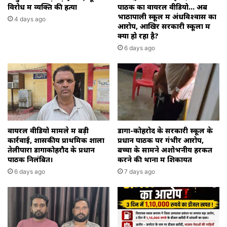
विरोध में व्यक्ति की हत्या
पाठक का वायरल वीडियो… अब
प्रवेश
भाठापाली स्कूल में अंधविश्वास का
4 days ago
करने
आरोप, आखिर सरकारी स्कूलों में
वाले
क्या हो रहा है?
को
6 days ago
बीजेपी
ने
दी
प्राथमिकता
रुष्ठ
और
जिताऊ
चेहरे
वायरल वीडियो मामले में बड़ी
डोंगा-कोहरोद के सरकारी स्कूल के
पर
कार्रवाई, शासकीय प्राथमिक शाला
प्रधान पाठक पर गंभीर आरोप,
कांग्रेस
तेलीपारा डोंगाकोहरौद के प्रधान
बच्चों के सामने अशोभनीय हरकत
की
पाठक निलंबित।
करने की थाना में शिकायत
नजर,,
6 days ago
7 days ago