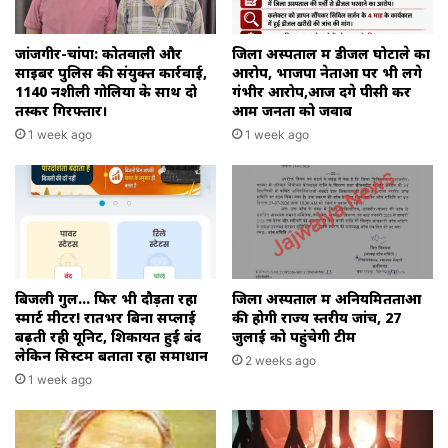
जांजगीर-चांपा: कोतवाली और
जिला अस्पताल में डीजल घोटाले का
साइबर पुलिस की संयुक्त कार्रवाई,
आरोप, भाजपा नेताओं पर भी लगे
1140 नशीली गोलियों के साथ दो
गंभीर आरोप,आज देंगे पीसी कर
तस्कर गिरफ्तार।
आम जनता को जवाब
1 week ago
1 week ago
बिजली गुल… फिर भी दौड़ता रहा
जिला अस्पताल में अनियमितताओं
स्मार्ट मीटर! रातभर बिना सप्लाई
की होगी राज्य स्तरीय जांच, 27
बढ़ती रही यूनिट, शिकायतें हुईं बंद
जुलाई को पहुंचेगी टीम
लेकिन सिस्टम बताता रहा समाधान
2 weeks ago
1 week ago