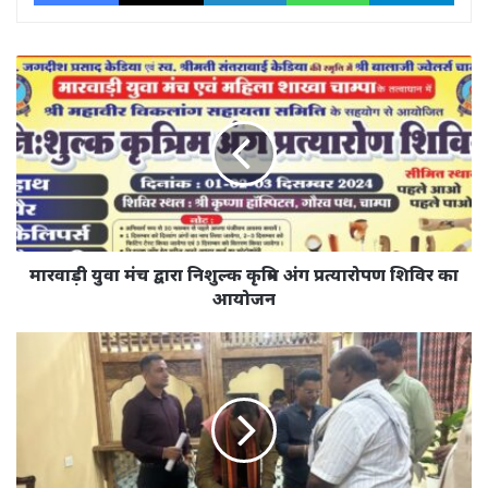
मारवाड़ी
युवा
मंच
द्वारा
निशुल्क
कृत्रिम
अंग
प्रत्यारोपण
शिविर
का
मारवाड़ी युवा मंच द्वारा निशुल्क कृत्रिम अंग प्रत्यारोपण शिविर का
आयोजन
आयोजन
जिला
अस्पताल
की
सुविधाओं
के
विस्तार
के