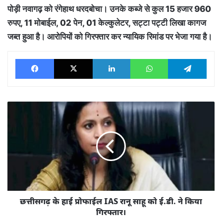
पोड़ी नवागढ़ को रंगेहाथ धरदबोचा। उनके कब्जे से कुल 15 हजार 960
रुपए, 11 मोबाईल, 02 पेन, 01 केल्कुलेटर, सट्टा पट्टी लिखा कागज
जब्त हुआ है। आरोपियों को गिरफ्तार कर न्यायिक रिमांड पर भेजा गया है।
Facebook
X
LinkedIn
WhatsApp
Tele
छत्तीसगढ़
के
हाई
प्रोफाईल
IAS
रानू
साहू
को
ई.डी.
ने
छत्तीसगढ़ के हाई प्रोफाईल IAS रानू साहू को ई.डी. ने किया
किया
गिरफ्तार।
गिरफ्तार।