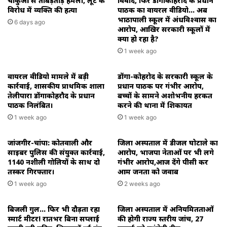
चाकुओं से ताबड़तोड़ हमला, लूट के
विवाद, फिर डोंगाकोहरौद के प्रधान
विरोध में व्यक्ति की हत्या
पाठक का वायरल वीडियो… अब
भाठापाली स्कूल में अंधविश्वास का
6 days ago
आरोप, आखिर सरकारी स्कूलों में
क्या हो रहा है?
1 week ago
वायरल वीडियो मामले में बड़ी
डोंगा-कोहरोद के सरकारी स्कूल के
कार्रवाई, शासकीय प्राथमिक शाला
प्रधान पाठक पर गंभीर आरोप,
तेलीपारा डोंगाकोहरौद के प्रधान
बच्चों के सामने अशोभनीय हरकत
पाठक निलंबित।
करने की थाना में शिकायत
1 week ago
1 week ago
जांजगीर-चांपा: कोतवाली और
जिला अस्पताल में डीजल घोटाले का
साइबर पुलिस की संयुक्त कार्रवाई,
आरोप, भाजपा नेताओं पर भी लगे
1140 नशीली गोलियों के साथ दो
गंभीर आरोप,आज देंगे पीसी कर
तस्कर गिरफ्तार।
आम जनता को जवाब
1 week ago
2 weeks ago
बिजली गुल… फिर भी दौड़ता रहा
जिला अस्पताल में अनियमितताओं
स्मार्ट मीटर! रातभर बिना सप्लाई
की होगी राज्य स्तरीय जांच, 27