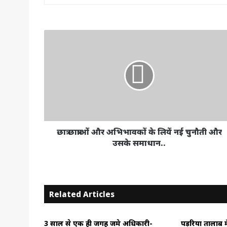
छात्र
छात्राओं
और
अभिभावकों
के
लियें
नई
चुनौती
और
उसके
छात्र छात्राओं और अभिभावकों के लियें नई चुनौती और
समाधान..
उसके समाधान..
Related Articles
3 साल से एक ही जगह जमे अधिकारी-
पड़रिया तालाब म