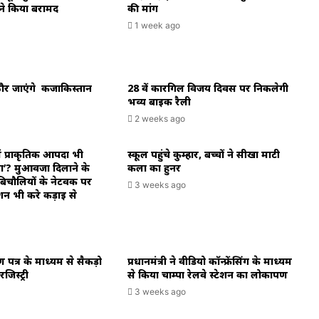
े किया बरामद
की मांग
आरोप,,
1 week ago
राठौर जाएंगे कजाकिस्तान
28 वें कारगिल विजय दिवस पर निकलेगी
भव्य बाइक रैली
2 weeks ago
ें प्राकृतिक आपदा भी
स्कूल पहुंचे कुम्हार, बच्चों ने सीखा माटी
ा’? मुआवजा दिलाने के
कला का हुनर
िचौलियों के नेटवर्क पर
3 weeks ago
शन भी करे कड़ाई से
ाण पत्र के माध्यम से सैकड़ो
प्रधानमंत्री ने वीडियो कॉन्फ्रेंसिंग के माध्यम
िस्ट्री
से किया चाम्पा रेलवे स्टेशन का लोकार्पण
3 weeks ago