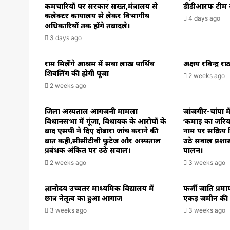
कर्मचारियों पर सरकार सख्त,मंत्रालय से
डीडीआरफ टीम न
कलेक्टर कार्यालय से लेकर विभागीय
4 days ago
अधिकारियों तक होंगे तबादले।
3 days ago
राम मिलेंगे आश्रम में सवा लाख पार्थिव
अक्षय रविन्द्र 
शिवलिंग की होगी पूजा
2 weeks ago
2 weeks ago
जिला अस्पताल आगजनी मामला
जांजगीर-चांपा म
विधानसभा में गूंजा, विधायक के आरोपों के
‘कमाई का जरिय
बाद एसपी ने दिए दोबारा जांच कराने की
नाम पर सक्रिय ब
बात कही,सीसीटीवी फुटेज और अस्पताल
उठे सवाल प्रशा
प्रबंधक अंकित पर उठे सवाल।
पालन।
2 weeks ago
3 weeks ago
ज्ञानोदय उच्चतर माध्यमिक विद्यालय में
फर्जी जाति प्रम
छात्र नेतृत्व का हुआ आगाज
एकड़ जमीन की रज
3 weeks ago
3 weeks ago