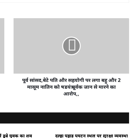
पूर्व
सांसद,बेटे
पति
और
सहयोगी
पर
लगा
बहु
और
2
पूर्व सांसद,बेटे पति और सहयोगी पर लगा बहु और 2
मासूम
मासूम नातिन को षडयंत्र पूर्वक जान से मारने का
नातिन
आरोप,,
को
षडयंत्र
पूर्वक
जान
से
मारने
ें डूबे युवक का शव
दल्हा पहाड़ पर्यटन स्थल पर सुरक्षा व्यवस्था
का