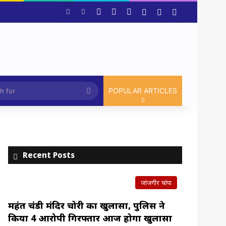
Facebook
X
YouTube
Log In
Random Article
Sidebar
3 साल से एक ही जगह जमे अधिकारी-कर्मचारियों पर सरकार सख्त,मंत्रालय से कलेक्टर कार्यालय से लेकर विभागीय अधिकारियों तक होंगे तबादले।
Article
Search
POPULAR ARTICLES
for
Recent Posts
जांजगीर चांपा
महंत चंडी मंदिर चोरी का खुलासा, पुलिस ने
किया 4 आरोपी गिरफ्तार आज होगा खुलासा