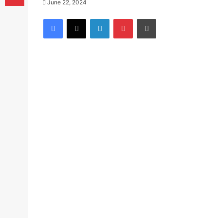
June 22, 2024
Facebook
X
LinkedIn
Pinterest
Print