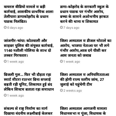
हुआ।
वायरल वीडियो मामले में बड़ी
डोंगा-कोहरोद के सरकारी स्कूल के
कार्रवाई, शासकीय प्राथमिक शाला
प्रधान पाठक पर गंभीर आरोप,
तेलीपारा डोंगाकोहरौद के प्रधान
बच्चों के सामने अशोभनीय हरकत
पाठक निलंबित।
करने की थाना में शिकायत
6 days ago
7 days ago
जांजगीर-चांपा: कोतवाली और
जिला अस्पताल में डीजल घोटाले का
साइबर पुलिस की संयुक्त कार्रवाई,
आरोप, भाजपा नेताओं पर भी लगे
1140 नशीली गोलियों के साथ दो
गंभीर आरोप,आज देंगे पीसी कर
तस्कर गिरफ्तार।
आम जनता को जवाब
1 week ago
1 week ago
बिजली गुल… फिर भी दौड़ता रहा
जिला अस्पताल में अनियमितताओं
स्मार्ट मीटर! रातभर बिना सप्लाई
की होगी राज्य स्तरीय जांच, 27
बढ़ती रही यूनिट, शिकायतें हुईं बंद
जुलाई को पहुंचेगी टीम
लेकिन सिस्टम बताता रहा समाधान
2 weeks ago
1 week ago
संकल्प से राष्ट्र निर्माण का मार्ग
जिला अस्पताल आगजनी मामला
दिखाया वंदनीय लक्ष्मीबाई केलकर
विधानसभा में गूंजा, विधायक के