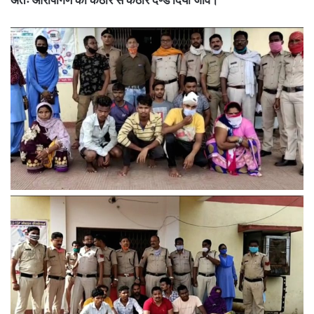
अतः आरोपीगण को कठोर से कठोर दण्ड दिया जावे।