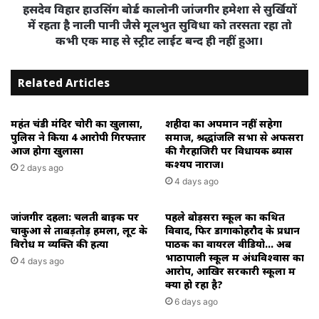
में
हसदेव विहार हाउसिंग बोर्ड कालोनी जांजगीर हमेशा से सुर्खियों
रहता
में रहता है नाली पानी जैसे मूलभुत सुविधा को तरसता रहा तो
है
कभी एक माह से स्ट्रीट लाईट बन्द ही नहीं हुआ।
नाली
पानी
Related Articles
जैसे
मूलभुत
सुविधा
महंत चंडी मंदिर चोरी का खुलासा,
शहीदों का अपमान नहीं सहेगा
को
पुलिस ने किया 4 आरोपी गिरफ्तार
समाज, श्रद्धांजलि सभा से अफसरों
तरसता
आज होगा खुलासा
की गैरहाजिरी पर विधायक ब्यास
रहा
कश्यप नाराज।
2 days ago
तो
4 days ago
कभी
एक
जांजगीर दहला: चलती बाइक पर
पहले बोड़सरा स्कूल का कथित
माह
चाकुओं से ताबड़तोड़ हमला, लूट के
विवाद, फिर डोंगाकोहरौद के प्रधान
से
विरोध में व्यक्ति की हत्या
पाठक का वायरल वीडियो… अब
स्ट्रीट
भाठापाली स्कूल में अंधविश्वास का
लाईट
4 days ago
आरोप, आखिर सरकारी स्कूलों में
बन्द
क्या हो रहा है?
ही
6 days ago
नहीं