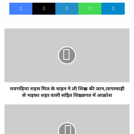
Facebook
X
LinkedIn
WhatsApp
Tele
रायगढ़िया
राइस
मिल
के
वाहन
ने
ली
शिक्षक
की
जान,लापरवाही
रायगढ़िया राइस मिल के वाहन ने ली शिक्षक की जान,लापरवाही
से
से भड़का शहर वासी सहित शिक्षा जगत में आक्रोश
भड़का
शहर
शहर
वासी
में
सहित
भारी
शिक्षा
वाहन
जगत
प्रवेश