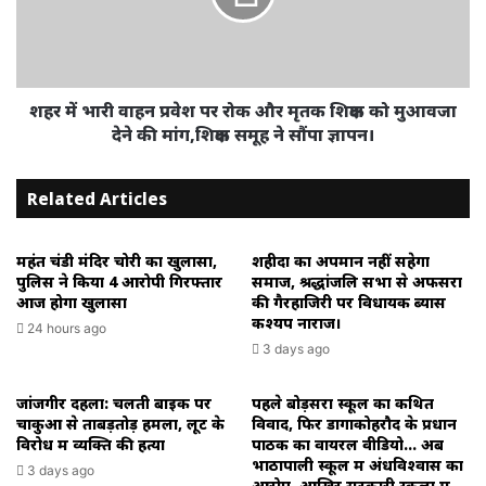
में
पर
आक्रोश
रोक
और
मृतक
शिक्षक
शहर में भारी वाहन प्रवेश पर रोक और मृतक शिक्षक को मुआवजा
को
देने की मांग,शिक्षक समूह ने सौंपा ज्ञापन।
मुआवजा
देने
Related Articles
की
मांग,शिक्षक
समूह
महंत चंडी मंदिर चोरी का खुलासा,
शहीदों का अपमान नहीं सहेगा
ने
पुलिस ने किया 4 आरोपी गिरफ्तार
समाज, श्रद्धांजलि सभा से अफसरों
सौंपा
आज होगा खुलासा
की गैरहाजिरी पर विधायक ब्यास
ज्ञापन।
कश्यप नाराज।
24 hours ago
3 days ago
जांजगीर दहला: चलती बाइक पर
पहले बोड़सरा स्कूल का कथित
चाकुओं से ताबड़तोड़ हमला, लूट के
विवाद, फिर डोंगाकोहरौद के प्रधान
विरोध में व्यक्ति की हत्या
पाठक का वायरल वीडियो… अब
भाठापाली स्कूल में अंधविश्वास का
3 days ago
आरोप, आखिर सरकारी स्कूलों में