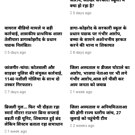
क्या हो रहा है?
5 days ago
वायरल वीडियो मामले में बड़ी
डोंगा-कोहरोद के सरकारी स्कूल के
कार्रवाई, शासकीय प्राथमिक शाला
प्रधान पाठक पर गंभीर आरोप,
तेलीपारा डोंगाकोहरौद के प्रधान
बच्चों के सामने अशोभनीय हरकत
पाठक निलंबित।
करने की थाना में शिकायत
5 days ago
6 days ago
जांजगीर-चांपा: कोतवाली और
जिला अस्पताल में डीजल घोटाले का
साइबर पुलिस की संयुक्त कार्रवाई,
आरोप, भाजपा नेताओं पर भी लगे
1140 नशीली गोलियों के साथ दो
गंभीर आरोप,आज देंगे पीसी कर
तस्कर गिरफ्तार।
आम जनता को जवाब
7 days ago
1 week ago
बिजली गुल… फिर भी दौड़ता रहा
जिला अस्पताल में अनियमितताओं
स्मार्ट मीटर! रातभर बिना सप्लाई
की होगी राज्य स्तरीय जांच, 27
बढ़ती रही यूनिट, शिकायतें हुईं बंद
जुलाई को पहुंचेगी टीम
लेकिन सिस्टम बताता रहा समाधान
2 weeks ago
1 week ago