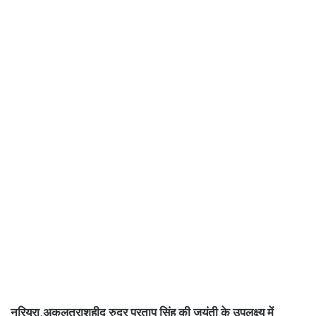
नरियरा,अकलतराशहीद रुद्र प्रताप सिंह की जयंती के उपलक्ष्य में