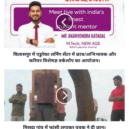
में
एडुरेका
लर्निंग
सेंटर
में
छात्र/
अभिभावक
और
करियर
बिलासपुर में एडुरेका लर्निंग सेंटर में छात्र/अभिभावक और
विशेषज्ञ
करियर विशेषज्ञ वर्कशॉप का आयोजन।
वर्कशॉप
का
मिसदा
आयोजन।
गांव
में
फांसी
लगाकर
युवक
ने
दी
जान।
मिसदा गांव में फांसी लगाकर युवक ने दी जान।