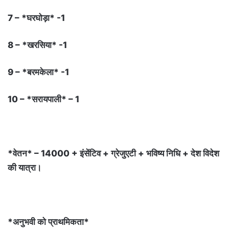
7 – *घरघोड़ा* -1
8 – *खरसिया* -1
9 – *बरमकेला* -1
10 – *सरायपाली* – 1
*वेतन* – 14000 + इंसेंटिव + ग्रेजुएटी + भविष्य निधि + देश विदेश
की यात्रा।
*अनुभवी को प्राथमिकता*