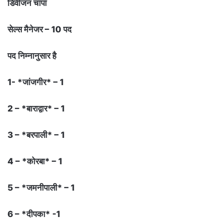
डिवीजन चांपा
सेल्स मैनेजर – 10 पद
पद निम्नानुसार है
1- *जांजगीर* – 1
2 – *बाराद्वार* – 1
3 – *बरपाली* – 1
4 – *कोरबा* – 1
5 – *जमनीपाली* – 1
6 – *दीपका* -1