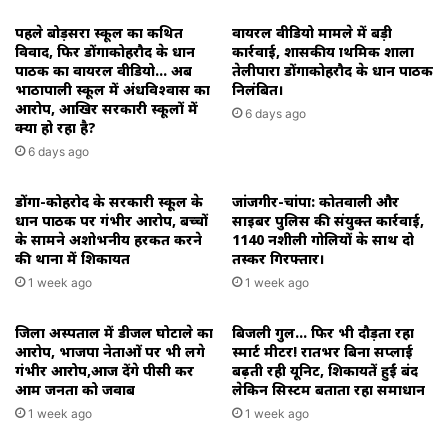
पहले बोड़सरा स्कूल का कथित
वायरल वीडियो मामले में बड़ी
विवाद, फिर डोंगाकोहरौद के प्रधान
कार्रवाई, शासकीय प्राथमिक शाला
पाठक का वायरल वीडियो… अब
तेलीपारा डोंगाकोहरौद के प्रधान पाठक
भाठापाली स्कूल में अंधविश्वास का
निलंबित।
आरोप, आखिर सरकारी स्कूलों में
6 days ago
क्या हो रहा है?
6 days ago
डोंगा-कोहरोद के सरकारी स्कूल के
जांजगीर-चांपा: कोतवाली और
प्रधान पाठक पर गंभीर आरोप, बच्चों
साइबर पुलिस की संयुक्त कार्रवाई,
के सामने अशोभनीय हरकत करने
1140 नशीली गोलियों के साथ दो
की थाना में शिकायत
तस्कर गिरफ्तार।
1 week ago
1 week ago
जिला अस्पताल में डीजल घोटाले का
बिजली गुल… फिर भी दौड़ता रहा
आरोप, भाजपा नेताओं पर भी लगे
स्मार्ट मीटर! रातभर बिना सप्लाई
गंभीर आरोप,आज देंगे पीसी कर
बढ़ती रही यूनिट, शिकायतें हुईं बंद
आम जनता को जवाब
लेकिन सिस्टम बताता रहा समाधान
1 week ago
1 week ago