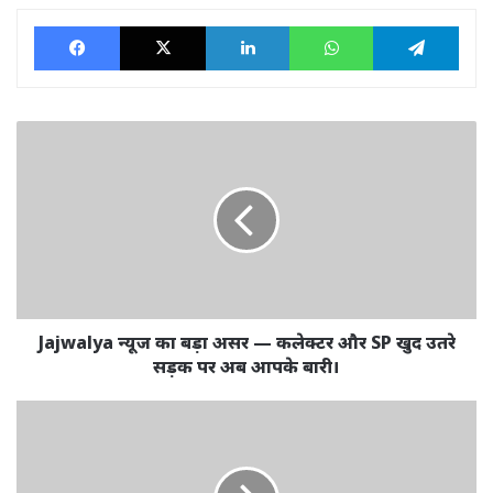
Facebook
X
LinkedIn
WhatsApp
Tele
Jajwalya
न्यूज
का
बड़ा
असर
—
कलेक्टर
और
SP
खुद
Jajwalya न्यूज का बड़ा असर — कलेक्टर और SP खुद उतरे
उतरे
सड़क पर अब आपके बारी।
सड़क
पर
पूर्व
अब
नेता
आपके
प्रतिपक्ष
बारी।
चंदेल