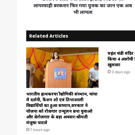
युवक
लापरवाही बरकरार फिर गया युवक का जान एक अब
का
भी लापता
जान
एक
अब
Related Articles
भी
लापता
महंत चंडी मंदिर
किया 4 आरोपी 
खुलासा
3 days ago
भारतीय हाथकरघा प्रौद्योगिकी संस्थान, चांपा
में प्रदर्शनी, फैशन शो एवं प्रतिभाशाली
विद्यार्थियों का हुआ सम्मान,सरकार ने
योजना को रोजगार उन्मूलन बना युवाओ
और बेरोजगार के बड़ा अवसर:श्रीमती
मंजुषा पाटले
7 hours ago