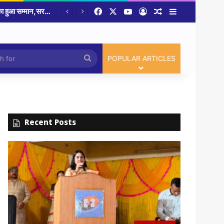
Facebook
X
YouTube
Log In
Random Article
Sidebar
Article
Search
POPULAR ARTICLES
for
Recent Posts