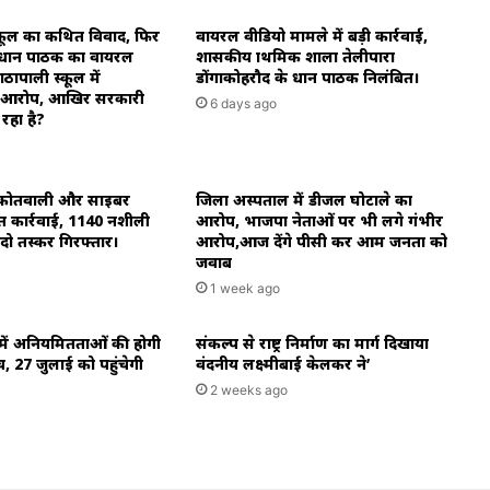
्कूल का कथित विवाद, फिर
वायरल वीडियो मामले में बड़ी कार्रवाई,
 प्रधान पाठक का वायरल
शासकीय प्राथमिक शाला तेलीपारा
ापाली स्कूल में
डोंगाकोहरौद के प्रधान पाठक निलंबित।
ा आरोप, आखिर सरकारी
6 days ago
ो रहा है?
: कोतवाली और साइबर
जिला अस्पताल में डीजल घोटाले का
्त कार्रवाई, 1140 नशीली
आरोप, भाजपा नेताओं पर भी लगे गंभीर
दो तस्कर गिरफ्तार।
आरोप,आज देंगे पीसी कर आम जनता को
जवाब
1 week ago
में अनियमितताओं की होगी
संकल्प से राष्ट्र निर्माण का मार्ग दिखाया
ंच, 27 जुलाई को पहुंचेगी
वंदनीय लक्ष्मीबाई केलकर ने’
2 weeks ago