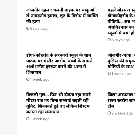
जांजगीर दहला: चलती बाइक पर चाकुओं
पहले बोड़सरा स
से ताबड़तोड़ हमला, लूट के विरोध में व्यक्ति
डोंगाकोहरौद के
की हत्या
वीडियो… अब भाठ
अंधविश्वास क
5 days ago
स्कूलों में क्या ह
6 days ago
डोंगा-कोहरोद के सरकारी स्कूल के प्रधान
जांजगीर-चांपा
पाठक पर गंभीर आरोप, बच्चों के सामने
पुलिस की संयुक
अशोभनीय हरकत करने की थाना में
गोलियों के साथ 
शिकायत
1 week ago
1 week ago
बिजली गुल… फिर भी दौड़ता रहा स्मार्ट
जिला अस्पताल 
मीटर! रातभर बिना सप्लाई बढ़ती रही
राज्य स्तरीय जा
यूनिट, शिकायतें हुईं बंद लेकिन सिस्टम
टीम
बताता रहा समाधान
2 weeks ago
1 week ago