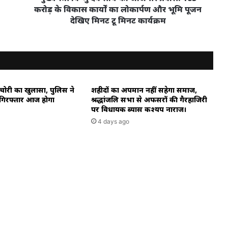
विकास
करोड़ के विकास कार्यों का लोकार्पण और भूमि पूजन
कार्यों
देखिए मिनट टू मिनट कार्यक्रम
का
लोकार्पण
और
भूमि
पूजन
देखिए
 चोरी का खुलासा, पुलिस ने
शहीदों का अपमान नहीं सहेगा समाज,
मिनट
गिरफ्तार आज होगा
श्रद्धांजलि सभा से अफसरों की गैरहाजिरी
टू
पर विधायक ब्यास कश्यप नाराज।
मिनट
4 days ago
कार्यक्रम