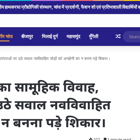
 चंडी मंदिर चोरी का खुलासा, पुलिस ने किया 4 आरोपी गिरफ्तार आज होगा खुलासा
Random 
ीर चांपा
बीजापुर
भिलाई दुर्ग
महासमुंद
मुँगेली
मिक परंपराओं पर उठे सवाल नवविवाहित जोड़ों को अनहोनी का न बनना पड़े शिकार।
ों का सामूहिक विवाह,
 उठे सवाल नवविवाहित
 न बनना पड़े शिकार।
277
1 minute read