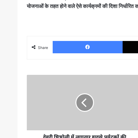
योजनाओं के तहत होने वाले ऐसे कार्यक्रमों की दिशा निर्धारि
Facebo
Share
देवरी
चिचोली
में
लगातार
हादसे,पर्यटकों
की
लापरवाही
बरकरार
फिर
गया
देवरी चिचोली में लगातार हादसे,पर्यटकों की