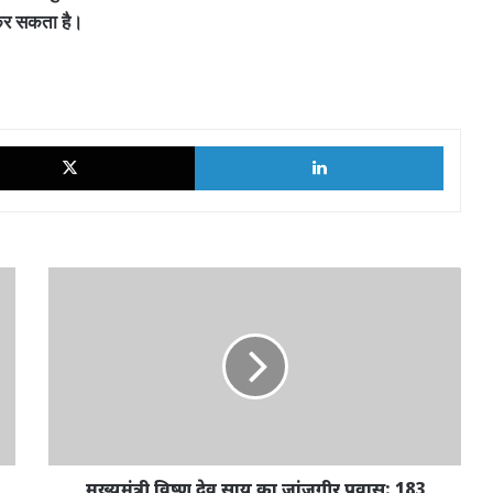
त कर सकता है।
ok
X
LinkedI
मुख्यमंत्री
विष्णु
देव
साय
का
जांजगीर
प्रवास:
183
करोड़
के
मुख्यमंत्री विष्णु देव साय का जांजगीर प्रवास: 183