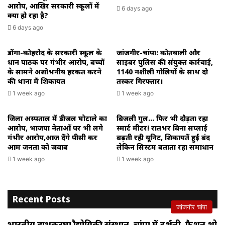
आरोप, आखिर सरकारी स्कूलों में
6 days ago
क्या हो रहा है?
6 days ago
डोंगा-कोहरोद के सरकारी स्कूल के
जांजगीर-चांपा: कोतवाली और
प्रधान पाठक पर गंभीर आरोप, बच्चों
साइबर पुलिस की संयुक्त कार्रवाई,
के सामने अशोभनीय हरकत करने
1140 नशीली गोलियों के साथ दो
की थाना में शिकायत
तस्कर गिरफ्तार।
1 week ago
1 week ago
जिला अस्पताल में डीजल घोटाले का
बिजली गुल… फिर भी दौड़ता रहा
आरोप, भाजपा नेताओं पर भी लगे
स्मार्ट मीटर! रातभर बिना सप्लाई
गंभीर आरोप,आज देंगे पीसी कर
बढ़ती रही यूनिट, शिकायतें हुईं बंद
आम जनता को जवाब
लेकिन सिस्टम बताता रहा समाधान
1 week ago
1 week ago
Recent Posts
जांजगीर चांपा
भारतीय हाथकरघा प्रौद्योगिकी संस्थान, चांपा में प्रदर्शनी, फैशन शो