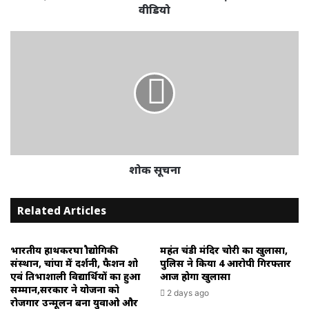
से
वीडियो
मचा
हड़कंप,
शोक
1महिला
सूचना
और
3
बच्चों
की
मानसिक
स्थिति
बिगड़ी
देखिए
शोक सूचना
खास
वीडियो
Related Articles
भारतीय हाथकरघा प्रौद्योगिकी
महंत चंडी मंदिर चोरी का खुलासा,
संस्थान, चांपा में प्रदर्शनी, फैशन शो
पुलिस ने किया 4 आरोपी गिरफ्तार
एवं प्रतिभाशाली विद्यार्थियों का हुआ
आज होगा खुलासा
सम्मान,सरकार ने योजना को
2 days ago
रोजगार उन्मूलन बना युवाओ और