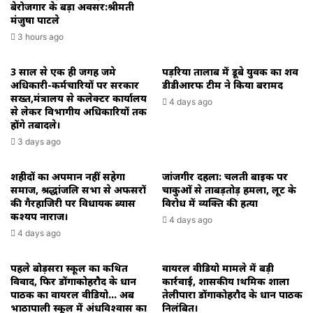
बेरोजगार के बड़ा अवसर:श्रीमती
मंजुषा पाटले
3 hours ago
3 साल से एक ही जगह जमे
पड़रिया तालाब में डूबे युवक का शव
अधिकारी-कर्मचारियों पर सरकार
डीडीआरफ टीम ने किया बरामद
सख्त,मंत्रालय से कलेक्टर कार्यालय
4 days ago
से लेकर विभागीय अधिकारियों तक
होंगे तबादले।
3 days ago
शहीदों का अपमान नहीं सहेगा
जांजगीर दहला: चलती बाइक पर
समाज, श्रद्धांजलि सभा से अफसरों
चाकुओं से ताबड़तोड़ हमला, लूट के
की गैरहाजिरी पर विधायक ब्यास
विरोध में व्यक्ति की हत्या
कश्यप नाराज।
4 days ago
4 days ago
पहले बोड़सरा स्कूल का कथित
वायरल वीडियो मामले में बड़ी
विवाद, फिर डोंगाकोहरौद के प्रधान
कार्रवाई, शासकीय प्राथमिक शाला
पाठक का वायरल वीडियो… अब
तेलीपारा डोंगाकोहरौद के प्रधान पाठक
भाठापाली स्कूल में अंधविश्वास का
निलंबित।