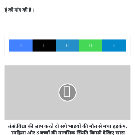
ई की मांग की है।
Facebook
X
LinkedIn
WhatsApp
Tele
तंत्र
मंत्र
विद्या
की
जाप
करते
दो
सगे
भाइयों
की
तंत्र मंत्र विद्या की जाप करते दो सगे भाइयों की मौत से मचा हड़कंप,
मौत
1महिला और 3 बच्चों की मानसिक स्थिति बिगड़ी देखिए खास