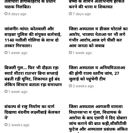
तेलीपारा डोंगाकोहरौद के प्रधान
बच्चों के सामने अशोभनीय हरकत
पाठक निलंबित।
करने की थाना में शिकायत
6 days ago
7 days ago
जांजगीर-चांपा: कोतवाली और
जिला अस्पताल में डीजल घोटाले का
साइबर पुलिस की संयुक्त कार्रवाई,
आरोप, भाजपा नेताओं पर भी लगे
1140 नशीली गोलियों के साथ दो
गंभीर आरोप,आज देंगे पीसी कर
तस्कर गिरफ्तार।
आम जनता को जवाब
1 week ago
1 week ago
बिजली गुल… फिर भी दौड़ता रहा
जिला अस्पताल में अनियमितताओं
स्मार्ट मीटर! रातभर बिना सप्लाई
की होगी राज्य स्तरीय जांच, 27
बढ़ती रही यूनिट, शिकायतें हुईं बंद
जुलाई को पहुंचेगी टीम
लेकिन सिस्टम बताता रहा समाधान
2 weeks ago
1 week ago
संकल्प से राष्ट्र निर्माण का मार्ग
जिला अस्पताल आगजनी मामला
दिखाया वंदनीय लक्ष्मीबाई केलकर
विधानसभा में गूंजा, विधायक के
ने’
आरोपों के बाद एसपी ने दिए दोबारा
जांच कराने की बात कही,सीसीटीवी
2 weeks ago
फुटेज और अस्पताल प्रबंधक अंकित