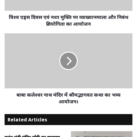
व्याख्यानमाला
और
निबंध
विश्व एड्स दिवस एवं नशा मुक्ति पर व्याख्यानमाला और निबंध
प्रतियोगिता
प्रतियोगिता का आयोजन
का
आयोजन
बाबा
कलेश्वर
नाथ
मंदिर
में
श्रीमद्भागवत
कथा
का
भव्य
आयोजन।
बाबा कलेश्वर नाथ मंदिर में श्रीमद्भागवत कथा का भव्य
आयोजन।
Related Articles