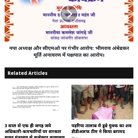
और
सीएमओ
पर
गंभीर
आरोप:
भीमराव
अंबेडकर
मूर्ति
नपा अध्यक्ष और सीएमओ पर गंभीर आरोप: भीमराव अंबेडकर
अनावरण
मूर्ति अनावरण में पक्षपात का आरोप।
में
पक्षपात
Related Articles
का
आरोप।
3 साल से एक ही जगह जमे
पड़रिया तालाब में डूबे युवक का शव
अधिकारी-कर्मचारियों पर सरकार
डीडीआरफ टीम ने किया बरामद
सख्त,मंत्रालय से कलेक्टर कार्यालय