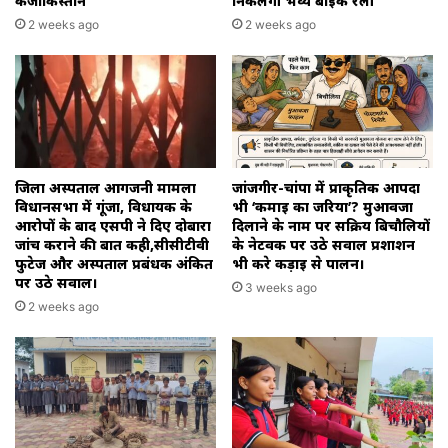
कजाकिस्तान
निकलेगी भव्य बाइक रैली
2 weeks ago
2 weeks ago
जिला अस्पताल आगजनी मामला
जांजगीर-चांपा में प्राकृतिक आपदा
विधानसभा में गूंजा, विधायक के
भी ‘कमाई का जरिया’? मुआवजा
आरोपों के बाद एसपी ने दिए दोबारा
दिलाने के नाम पर सक्रिय बिचौलियों
जांच कराने की बात कही,सीसीटीवी
के नेटवर्क पर उठे सवाल प्रशाशन
फुटेज और अस्पताल प्रबंधक अंकित
भी करे कड़ाई से पालन।
पर उठे सवाल।
3 weeks ago
2 weeks ago