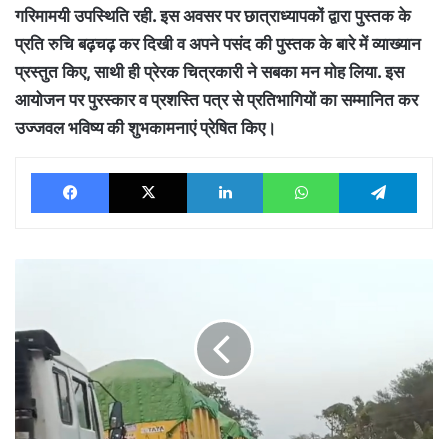
गरिमामयी उपस्थिति रही. इस अवसर पर छात्राध्यापकों द्वारा पुस्तक के
प्रति रुचि बढ़चढ़ कर दिखी व अपने पसंद की पुस्तक के बारे में व्याख्यान
प्रस्तुत किए, साथी ही प्रेरक चित्रकारी ने सबका मन मोह लिया. इस
आयोजन पर पुरस्कार व प्रशस्ति पत्र से प्रतिभागियों का सम्मानित कर
उज्जवल भविष्य की शुभकामनाएं प्रेषित किए।
Facebook
X
LinkedIn
WhatsApp
Tele
हसदेव
नदी
के
अवैध
रेत
उत्खनन
से
ग्रामीण
परेशान,आक्रोशित