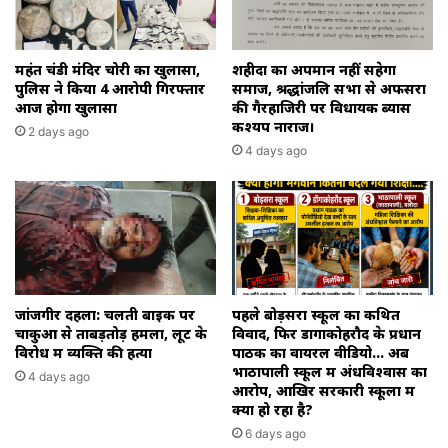
महंत चंडी मंदिर चोरी का खुलासा,
शहीदों का अपमान नहीं सहेगा
पुलिस ने किया 4 आरोपी गिरफ्तार
समाज, श्रद्धांजलि सभा से अफसरों
आज होगा खुलासा
की गैरहाजिरी पर विधायक ब्यास
कश्यप नाराज।
2 days ago
4 days ago
जांजगीर दहला: चलती बाइक पर
पहले बोड़सरा स्कूल का कथित
चाकुओं से ताबड़तोड़ हमला, लूट के
विवाद, फिर डोंगाकोहरौद के प्रधान
विरोध में व्यक्ति की हत्या
पाठक का वायरल वीडियो… अब
भाठापाली स्कूल में अंधविश्वास का
4 days ago
आरोप, आखिर सरकारी स्कूलों में
क्या हो रहा है?
6 days ago