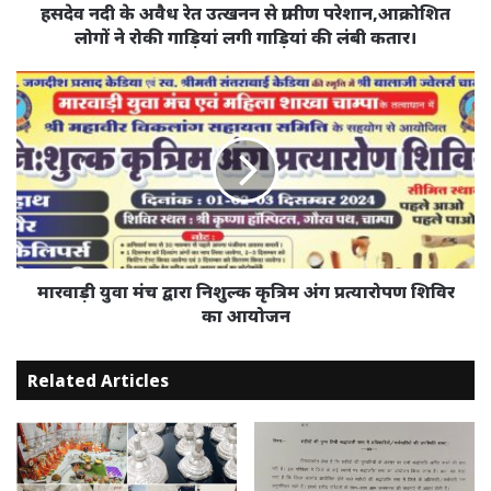
लोगों
हसदेव नदी के अवैध रेत उत्खनन से ग्रामीण परेशान,आक्रोशित
ने
लोगों ने रोकी गाड़ियां लगी गाड़ियां की लंबी कतार।
रोकी
गाड़ियां
मारवाड़ी
लगी
युवा
गाड़ियां
मंच
की
द्वारा
लंबी
निशुल्क
कतार।
कृत्रिम
अंग
प्रत्यारोपण
शिविर
का
मारवाड़ी युवा मंच द्वारा निशुल्क कृत्रिम अंग प्रत्यारोपण शिविर
आयोजन
का आयोजन
Related Articles