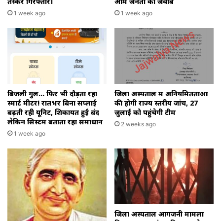
तस्कर गिरफ्तार।
आम जनता को जवाब
1 week ago
1 week ago
बिजली गुल… फिर भी दौड़ता रहा
जिला अस्पताल में अनियमितताओं
स्मार्ट मीटर! रातभर बिना सप्लाई
की होगी राज्य स्तरीय जांच, 27
बढ़ती रही यूनिट, शिकायतें हुईं बंद
जुलाई को पहुंचेगी टीम
लेकिन सिस्टम बताता रहा समाधान
2 weeks ago
1 week ago
जिला अस्पताल आगजनी मामला