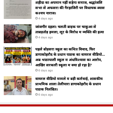
शहीदों का अपमान नहीं सहेगा समाज, श्रद्धांजलि
सभा से अफसरों की गैरहाजिरी पर विधायक ब्यास
कश्यप नाराज।
4 days ago
जांजगीर दहला: चलती बाइक पर चाकुओं से
ताबड़तोड़ हमला, लूट के विरोध में व्यक्ति की हत्या
4 days ago
पहले बोड़सरा स्कूल का कथित विवाद, फिर
डोंगाकोहरौद के प्रधान पाठक का वायरल वीडियो…
अब भाठापाली स्कूल में अंधविश्वास का आरोप,
आखिर सरकारी स्कूलों में क्या हो रहा है?
6 days ago
वायरल वीडियो मामले में बड़ी कार्रवाई, शासकीय
प्राथमिक शाला तेलीपारा डोंगाकोहरौद के प्रधान
पाठक निलंबित।
6 days ago