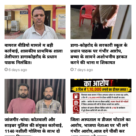
वायरल वीडियो मामले में बड़ी
डोंगा-कोहरोद के सरकारी स्कूल के
कार्रवाई, शासकीय प्राथमिक शाला
प्रधान पाठक पर गंभीर आरोप,
तेलीपारा डोंगाकोहरौद के प्रधान
बच्चों के सामने अशोभनीय हरकत
पाठक निलंबित।
करने की थाना में शिकायत
6 days ago
7 days ago
जांजगीर-चांपा: कोतवाली और
जिला अस्पताल में डीजल घोटाले का
साइबर पुलिस की संयुक्त कार्रवाई,
आरोप, भाजपा नेताओं पर भी लगे
1140 नशीली गोलियों के साथ दो
गंभीर आरोप,आज देंगे पीसी कर