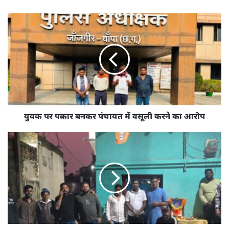
युवक
पर
पत्रकार
बनकर
पंचायत
में
वसूली
करने
का
आरोप
युवक पर पत्रकार बनकर पंचायत में वसूली करने का आरोप
रामप्रसाद
राठौर
के
पुण्य
तिथि
पर
किया
गया
प्रसाद