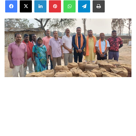
Facebook
X
LinkedIn
Pinterest
WhatsApp
Telegram
Print