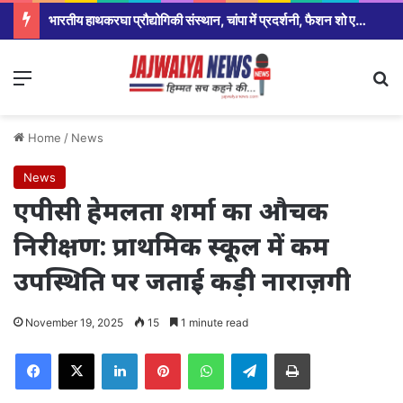
भारतीय हाथकरघा प्रौद्योगिकी संस्थान, चांपा में प्रदर्शनी, फैशन शो एवं प्रतिभाशाली विद्यार्थियों का हुआ सम्मान,सरकार ने योजना को रोजगार उन्मूलन बना युवाओ और बेरोजगार के बड़ा अवसर:श्रीमती मंजुषा पाटले
Menu
Se
Home
/
News
News
एपीसी हेमलता शर्मा का औचक
निरीक्षण: प्राथमिक स्कूल में कम
उपस्थिति पर जताई कड़ी नाराज़गी
November 19, 2025
15
1 minute read
Facebook
X
LinkedIn
Pinterest
WhatsApp
Telegram
Print