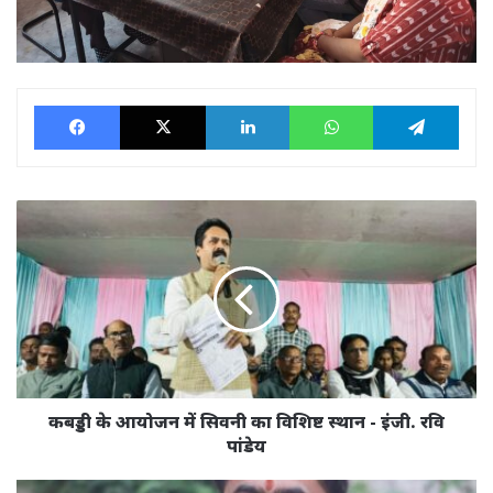
Facebook
X
LinkedIn
WhatsApp
Tele
कबड्डी
के
आयोजन
में
सिवनी
का
विशिष्ट
स्थान
-
इंजी.
कबड्डी के आयोजन में सिवनी का विशिष्ट स्थान - इंजी. रवि
रवि
पांडेय
पांडेय
पंकज