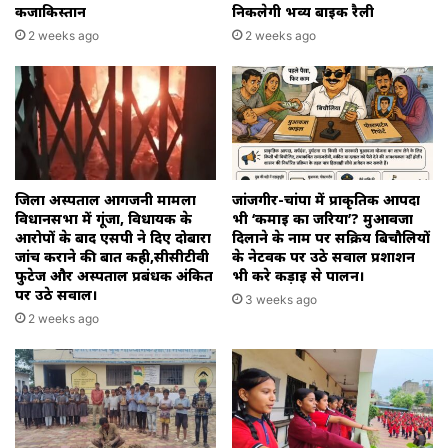
कजाकिस्तान
निकलेगी भव्य बाइक रैली
2 weeks ago
2 weeks ago
जिला अस्पताल आगजनी मामला
जांजगीर-चांपा में प्राकृतिक आपदा
विधानसभा में गूंजा, विधायक के
भी ‘कमाई का जरिया’? मुआवजा
आरोपों के बाद एसपी ने दिए दोबारा
दिलाने के नाम पर सक्रिय बिचौलियों
जांच कराने की बात कही,सीसीटीवी
के नेटवर्क पर उठे सवाल प्रशाशन
फुटेज और अस्पताल प्रबंधक अंकित
भी करे कड़ाई से पालन।
पर उठे सवाल।
3 weeks ago
2 weeks ago