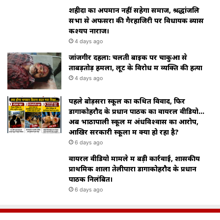
शहीदों का अपमान नहीं सहेगा समाज, श्रद्धांजलि
सभा से अफसरों की गैरहाजिरी पर विधायक ब्यास
कश्यप नाराज।
4 days ago
जांजगीर दहला: चलती बाइक पर चाकुओं से
ताबड़तोड़ हमला, लूट के विरोध में व्यक्ति की हत्या
4 days ago
पहले बोड़सरा स्कूल का कथित विवाद, फिर
डोंगाकोहरौद के प्रधान पाठक का वायरल वीडियो…
अब भाठापाली स्कूल में अंधविश्वास का आरोप,
आखिर सरकारी स्कूलों में क्या हो रहा है?
6 days ago
वायरल वीडियो मामले में बड़ी कार्रवाई, शासकीय
प्राथमिक शाला तेलीपारा डोंगाकोहरौद के प्रधान
पाठक निलंबित।
6 days ago