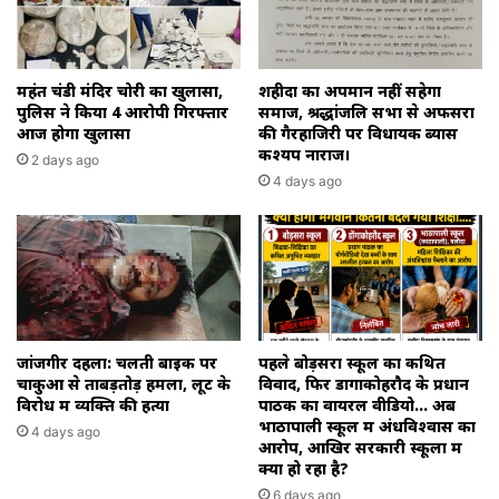
महंत चंडी मंदिर चोरी का खुलासा,
शहीदों का अपमान नहीं सहेगा
पुलिस ने किया 4 आरोपी गिरफ्तार
समाज, श्रद्धांजलि सभा से अफसरों
आज होगा खुलासा
की गैरहाजिरी पर विधायक ब्यास
कश्यप नाराज।
2 days ago
4 days ago
जांजगीर दहला: चलती बाइक पर
पहले बोड़सरा स्कूल का कथित
चाकुओं से ताबड़तोड़ हमला, लूट के
विवाद, फिर डोंगाकोहरौद के प्रधान
विरोध में व्यक्ति की हत्या
पाठक का वायरल वीडियो… अब
भाठापाली स्कूल में अंधविश्वास का
4 days ago
आरोप, आखिर सरकारी स्कूलों में
क्या हो रहा है?
6 days ago