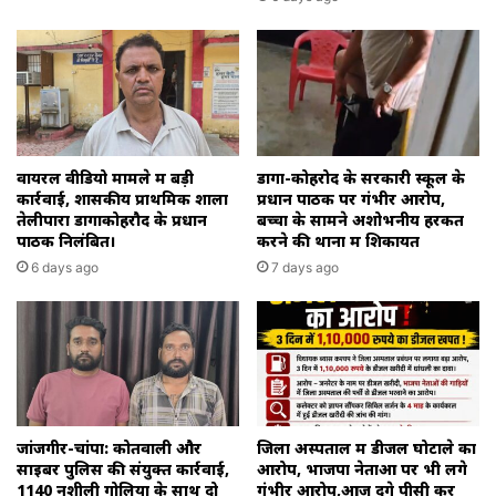
वायरल वीडियो मामले में बड़ी
डोंगा-कोहरोद के सरकारी स्कूल के
कार्रवाई, शासकीय प्राथमिक शाला
प्रधान पाठक पर गंभीर आरोप,
तेलीपारा डोंगाकोहरौद के प्रधान
बच्चों के सामने अशोभनीय हरकत
पाठक निलंबित।
करने की थाना में शिकायत
6 days ago
7 days ago
जांजगीर-चांपा: कोतवाली और
जिला अस्पताल में डीजल घोटाले का
साइबर पुलिस की संयुक्त कार्रवाई,
आरोप, भाजपा नेताओं पर भी लगे
1140 नशीली गोलियों के साथ दो
गंभीर आरोप,आज देंगे पीसी कर