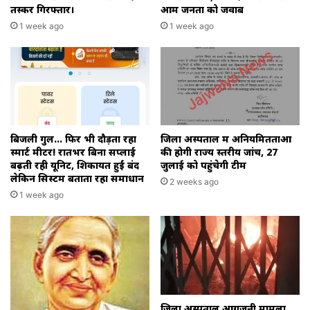
तस्कर गिरफ्तार।
आम जनता को जवाब
1 week ago
1 week ago
बिजली गुल… फिर भी दौड़ता रहा
जिला अस्पताल में अनियमितताओं
स्मार्ट मीटर! रातभर बिना सप्लाई
की होगी राज्य स्तरीय जांच, 27
बढ़ती रही यूनिट, शिकायतें हुईं बंद
जुलाई को पहुंचेगी टीम
लेकिन सिस्टम बताता रहा समाधान
2 weeks ago
1 week ago
जिला अस्पताल आगजनी मामला