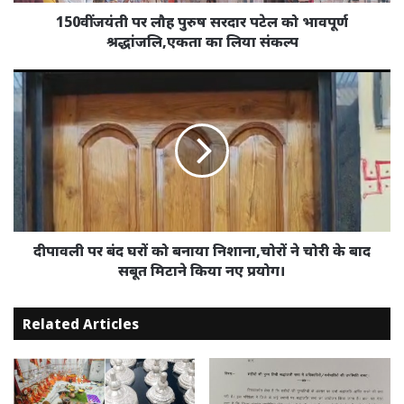
श्रद्धांजलि,एकता
150वीं जयंती पर लौह पुरुष सरदार पटेल को भावपूर्ण
का
श्रद्धांजलि,एकता का लिया संकल्प
लिया
संकल्प
दीपावली
पर
बंद
घरों
को
बनाया
निशाना,चोरों
ने
चोरी
के
दीपावली पर बंद घरों को बनाया निशाना,चोरों ने चोरी के बाद
बाद
सबूत मिटाने किया नए प्रयोग।
सबूत
मिटाने
Related Articles
किया
नए
प्रयोग।