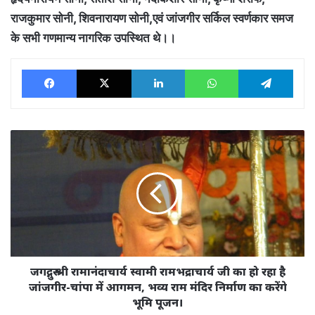
राजकुमार सोनी, शिवनारायण सोनी,एवं जांजगीर सर्किल स्वर्णकार समज
के सभी गणमान्य नागरिक उपस्थित थे।।
Facebook
X
LinkedIn
WhatsApp
Tele
जगद्गुरु
श्री
रामानंदाचार्य
स्वामी
रामभद्राचार्य
जी
का
हो
रहा
है
जगद्गुरु श्री रामानंदाचार्य स्वामी रामभद्राचार्य जी का हो रहा है
जांजगीर-
जांजगीर-चांपा में आगमन, भव्य राम मंदिर निर्माण का करेंगे
चांपा
भूमि पूजन।
में