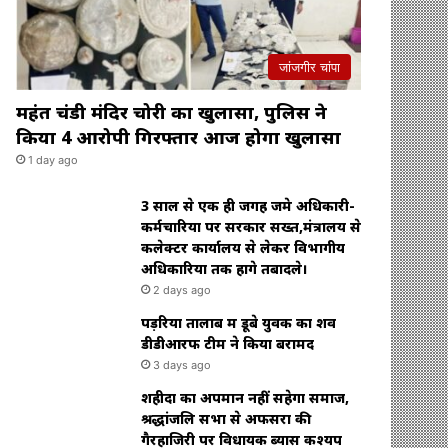
जांजगीर चांपा
महंत चंडी मंदिर चोरी का खुलासा, पुलिस ने
किया 4 आरोपी गिरफ्तार आज होगा खुलासा
1 day ago
3 साल से एक ही जगह जमे अधिकारी-
कर्मचारियों पर सरकार सख्त,मंत्रालय से
कलेक्टर कार्यालय से लेकर विभागीय
अधिकारियों तक होंगे तबादले।
2 days ago
पड़रिया तालाब में डूबे युवक का शव
डीडीआरफ टीम ने किया बरामद
3 days ago
शहीदों का अपमान नहीं सहेगा समाज,
श्रद्धांजलि सभा से अफसरों की
गैरहाजिरी पर विधायक ब्यास कश्यप