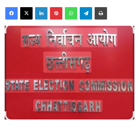
Facebook
X
LinkedIn
Pinterest
WhatsApp
Telegram
Print