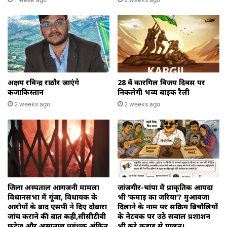
अक्षय रविन्द्र राठौर जाएंगे
28 वें कारगिल विजय दिवस पर
कजाकिस्तान
निकलेगी भव्य बाइक रैली
2 weeks ago
2 weeks ago
जिला अस्पताल आगजनी मामला
जांजगीर-चांपा में प्राकृतिक आपदा
विधानसभा में गूंजा, विधायक के
भी ‘कमाई का जरिया’? मुआवजा
आरोपों के बाद एसपी ने दिए दोबारा
दिलाने के नाम पर सक्रिय बिचौलियों
जांच कराने की बात कही,सीसीटीवी
के नेटवर्क पर उठे सवाल प्रशाशन
फुटेज और अस्पताल प्रबंधक अंकित
भी करे कड़ाई से पालन।