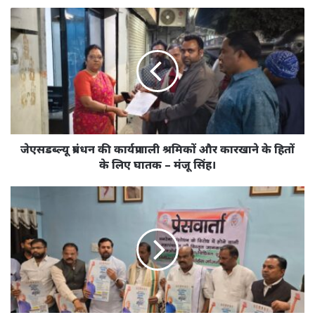
जेएसडब्ल्यू
प्रबंधन
की
कार्यप्रणाली
श्रमिकों
और
कारखाने
के
हितों
के
जेएसडब्ल्यू प्रबंधन की कार्यप्रणाली श्रमिकों और कारखाने के हितों
लिए
के लिए घातक – मंजू सिंह।
घातक
–
महापंचायत
मंजू
में
सिंह।
शामिल
होंगे
जिले
के
300
से
अधिक