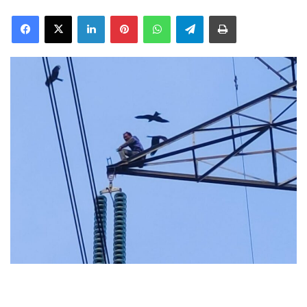
Facebook
X
LinkedIn
Pinterest
WhatsApp
Telegram
Print