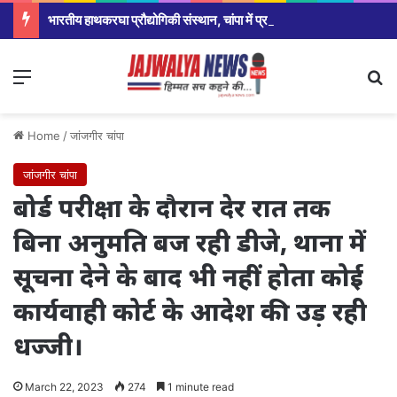
भारतीय हाथकरघा प्रौद्योगिकी संस्थान, चांपा में प्रदर्शनी, फैशन शो एवं प्रतिभाशाली विद्यार्थियों का हुआ सम्मान,सरकार ने योजना को रोजगार उन्मूलन बना युवाओ और बेरोजगार के बड़ा अवसर:श्रीमती मंजुषा पाटले
Menu
Se
Home
/
जांजगीर चांपा
जांजगीर चांपा
बोर्ड परीक्षा के दौरान देर रात तक
बिना अनुमति बज रही डीजे, थाना में
सूचना देने के बाद भी नहीं होता कोई
कार्यवाही कोर्ट के आदेश की उड़ रही
धज्जी।
March 22, 2023
274
1 minute read