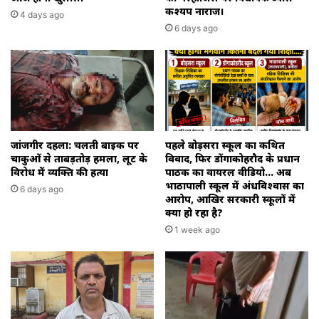
कश्यप नाराज।
4 days ago
6 days ago
जांजगीर दहला: चलती बाइक पर
पहले बोड़सरा स्कूल का कथित
चाकुओं से ताबड़तोड़ हमला, लूट के
विवाद, फिर डोंगाकोहरौद के प्रधान
विरोध में व्यक्ति की हत्या
पाठक का वायरल वीडियो… अब
भाठापाली स्कूल में अंधविश्वास का
6 days ago
आरोप, आखिर सरकारी स्कूलों में
क्या हो रहा है?
1 week ago