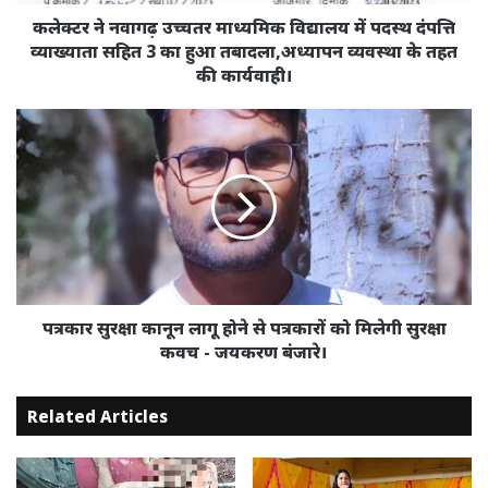
दंपत्ति
व्याख्याता
कलेक्टर ने नवागढ़ उच्चतर माध्यमिक विद्यालय में पदस्थ दंपत्ति
सहित
व्याख्याता सहित 3 का हुआ तबादला,अध्यापन व्यवस्था के तहत
3
की कार्यवाही।
का
हुआ
पत्रकार
तबादला,अध्यापन
सुरक्षा
व्यवस्था
कानून
के
लागू
तहत
होने
की
से
कार्यवाही।
पत्रकारों
को
मिलेगी
सुरक्षा
पत्रकार सुरक्षा कानून लागू होने से पत्रकारों को मिलेगी सुरक्षा
कवच
कवच - जयकरण बंजारे।
-
जयकरण
Related Articles
बंजारे।