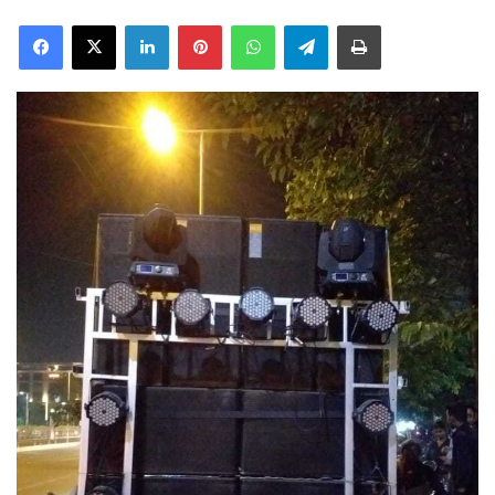
Facebook
X
LinkedIn
Pinterest
WhatsApp
Telegram
Print