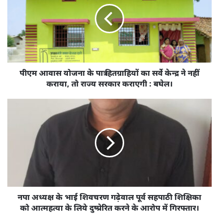
के
पात्र
हितग्राहियों
का
सर्वे
केन्द्र
ने
पीएम आवास योजना के पात्र हितग्राहियों का सर्वे केन्द्र ने नहीं
नहीं
कराया, तो राज्य सरकार कराएगी : बघेल।
कराया,
तो
नपा
राज्य
अध्यक्ष
सरकार
के
कराएगी
भाई
:
शिवचरण
बघेल।
गढ़ेवाल
पूर्व
सहपाठी
शिक्षिका
को
नपा अध्यक्ष के भाई शिवचरण गढ़ेवाल पूर्व सहपाठी शिक्षिका
आत्महत्या
को आत्महत्या के लिये दुष्प्रेरित करने के आरोप में गिरफ्तार।
के