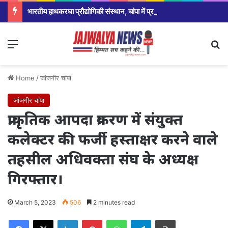
भारतीय हाथकरघा प्रौद्योगिकी संस्थान, चांपा में प्रदर्शनी, फैशन शो एवं प्रतिभाशाली विद्यार्थियों का हुआ सम्मान,सरकार ने योजना को रोजगार उन्मूलन बना युवाओ और बेरोजगार के बड़ा अवसर:श्रीमती मंजुषा पाटले
Menu
Se
Home
/
जांजगीर चांपा
जांजगीर चांपा
प्राकृतिक आपदा प्रकरण में संयुक्त
कलेक्टर की फर्जी हस्ताक्षर करने वाले
तहसील अधिवक्ता संघ के अध्यक्ष
गिरफ्तार।
March 5, 2023
506
2 minutes read
Facebook
X
LinkedIn
Pinterest
WhatsApp
Telegram
Print