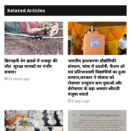
लिये
Related Articles
दुष्प्रेरित
करने
के
आरोप
में
गिरफ्तार।
बिरगहनी क्रेशर हादसे में मजदूर की
भारतीय हाथकरघा प्रौद्योगिकी
मौत सुरक्षा मानकों पर गंभीर
संस्थान, चांपा में प्रदर्शनी, फैशन शो
सवाल।
एवं प्रतिभाशाली विद्यार्थियों का हुआ
सम्मान,सरकार ने योजना को
23 hours ago
रोजगार उन्मूलन बना युवाओ और
बेरोजगार के बड़ा अवसर:श्रीमती
मंजुषा पाटले
2 days ago