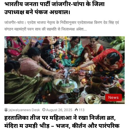
भारतीय जनता पार्टी जांजगीर-चांपा के जिला
उपाध्यक्ष बने पंकज अग्रवाल।
जांजगीर-चांपा। प्रदेश भाजपा नेतृत्व के निर्देशानुसार प्रदेशाध्यक्ष किरण देव सिंह एवं
संगठन महामंत्री पवन साय की सहमति से जिलाध्यक्ष अंबेश…
News
jajwalyanews Desk
August 26, 2025
113
हरतालिका तीज पर महिलाओं ने रखा निर्जला व्रत,
मंदिरों में उमड़ी भीड़ – भजन, कीर्तन और पारंपरिक