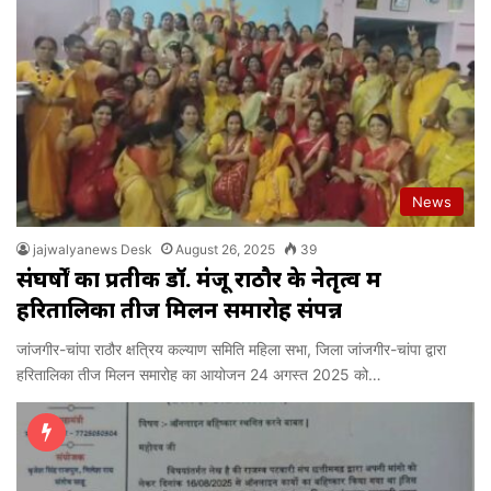
News
jajwalyanews Desk
August 26, 2025
39
संघर्षों का प्रतीक डॉ. मंजू राठौर के नेतृत्व में
हरितालिका तीज मिलन समारोह संपन्न
जांजगीर-चांपा राठौर क्षत्रिय कल्याण समिति महिला सभा, जिला जांजगीर-चांपा द्वारा
हरितालिका तीज मिलन समारोह का आयोजन 24 अगस्त 2025 को…