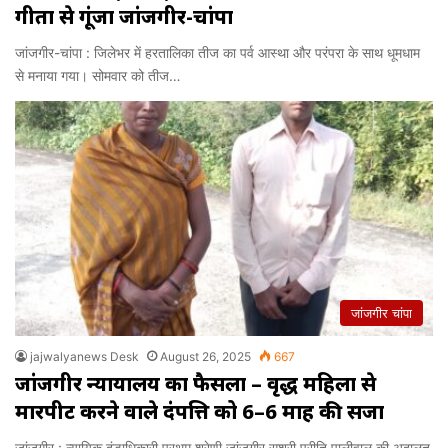
गीतों से गूंजा जांजगीर-चांपा
जांजगीर-चांपा : जिलेभर में हरतालिका तीज का पर्व आस्था और परंपरा के साथ धूमधाम
से मनाया गया। सोमवार को तीज…
जांजगीर चांपा
jajwalyanews Desk
August 26, 2025
667
जांजगीर न्यायालय का फैसला – वृद्ध महिला से
मारपीट करने वाले दंपत्ति को 6–6 माह की सजा
जांजगीर : न्यायिक दंडाधिकारी प्रथम श्रेणी जांजगीर सुश्री प्रीति पालीवाल की अदालत