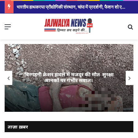
भारतीय हाथकरघा प्रौद्योगिकी संस्थान, चांपा में प्रदर्शनी, फैशन शो एवं प्रतिभाशाली विद्यार्थियों का हुआ सम्मान,सरकार ने योजना को रोजगार उन्मूलन बना युवाओ और बेरोजगार के बड़ा अवसर:श्रीमती मंजुषा पाटले
Menu
Se
बिरगहनी क्रेशर हादसे में मजदूर की मौत सुरक्षा
मानकों पर गंभीर सवाल।
ताज़ा ख़बर