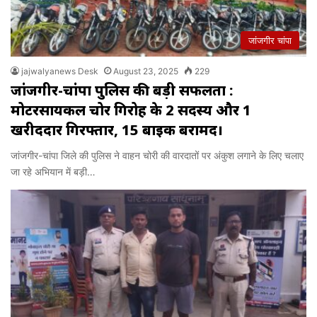
जांजगीर चांपा
jajwalyanews Desk
August 23, 2025
229
जांजगीर-चांपा पुलिस की बड़ी सफलता :
मोटरसायकल चोर गिरोह के 2 सदस्य और 1
खरीददार गिरफ्तार, 15 बाइक बरामद।
जांजगीर-चांपा जिले की पुलिस ने वाहन चोरी की वारदातों पर अंकुश लगाने के लिए चलाए
जा रहे अभियान में बड़ी…