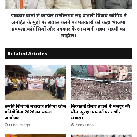
विजय
जांगिड़
ने
पत्रकार वार्ता में कांग्रेस छत्तीसगढ़ सह प्रभारी विजय जांगिड़ ने
जनहित
जनहित के मुद्दों पर सवाल करने पर पत्रकारों को कहा भाजपा
के
प्रवक्ता,कांग्रेसियों और पत्रकार के साथ बनी गहमा गहमी का
मुद्दों
माहौल।
पर
सवाल
करने
Related Articles
पर
पत्रकारों
को
कहा
भाजपा
प्रवक्ता,कांग्रेसियों
और
पत्रकार
छत्रपति शिवाजी महाराज प्रतिभा खोज
बिरगहनी क्रेशर हादसे में मजदूर की
के
प्रतियोगिता 2026 का सफल
मौत सुरक्षा मानकों पर गंभीर
आयोजन
सवाल।
साथ
बनी
11 hours ago
2 days ago
गहमा
गहमी