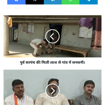
पुर्व
सरपंच
की
मिली
लाश
से
गांव
में
सनसनी।
पुर्व सरपंच की मिली लाश से गांव में सनसनी।
पत्रकार
वार्ता
में
कांग्रेस
छत्तीसगढ़
सह
प्रभारी