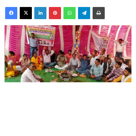
Facebook
X
LinkedIn
Pinterest
WhatsApp
Telegram
Print