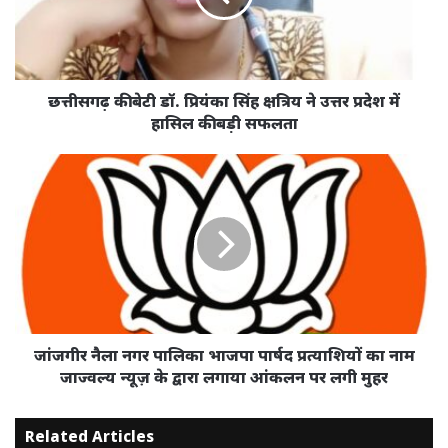
सिंह
क्षत्रिय
ने
उत्तर
प्रदेश
छत्तीसगढ़ की बेटी डॉ. प्रियंका सिंह क्षत्रिय ने उत्तर प्रदेश में
में
हासिल की बड़ी सफलता
हासिल
की
जांजगीर
बड़ी
नैला
सफलता
नगर
पालिका
भाजपा
पार्षद
प्रत्याशियों
का
नाम
जाज्वल्य
जांजगीर नैला नगर पालिका भाजपा पार्षद प्रत्याशियों का नाम
न्यूज़
जाज्वल्य न्यूज़ के द्वारा लगाया आंकलन पर लगी मुहर
के
द्वारा
Related Articles
लगाया