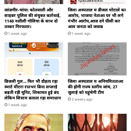
जांजगीर-चांपा: कोतवाली और
जिला अस्पताल में डीजल घोटाले का
साइबर पुलिस की संयुक्त कार्रवाई,
आरोप, भाजपा नेताओं पर भी लगे
1140 नशीली गोलियों के साथ दो
गंभीर आरोप,आज देंगे पीसी कर
तस्कर गिरफ्तार।
आम जनता को जवाब
1 week ago
1 week ago
बिजली गुल… फिर भी दौड़ता रहा
जिला अस्पताल में अनियमितताओं
स्मार्ट मीटर! रातभर बिना सप्लाई
की होगी राज्य स्तरीय जांच, 27
बढ़ती रही यूनिट, शिकायतें हुईं बंद
जुलाई को पहुंचेगी टीम
लेकिन सिस्टम बताता रहा समाधान
2 weeks ago
1 week ago