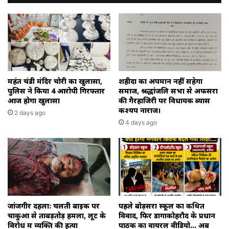
आंकलन
पर
लगी
मुहर
महंत चंडी मंदिर चोरी का खुलासा,
शहीदों का अपमान नहीं सहेगा
पुलिस ने किया 4 आरोपी गिरफ्तार
समाज, श्रद्धांजलि सभा से अफसरों
आज होगा खुलासा
की गैरहाजिरी पर विधायक ब्यास
कश्यप नाराज।
2 days ago
4 days ago
जांजगीर दहला: चलती बाइक पर
पहले बोड़सरा स्कूल का कथित
चाकुओं से ताबड़तोड़ हमला, लूट के
विवाद, फिर डोंगाकोहरौद के प्रधान
विरोध में व्यक्ति की हत्या
पाठक का वायरल वीडियो… अब