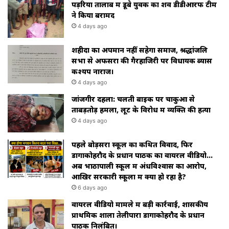
पड़रिया तालाब में डूबे युवक का शव डीडीआरफ टीम
ने किया बरामद
4 days ago
शहीदों का अपमान नहीं सहेगा समाज, श्रद्धांजलि
सभा से अफसरों की गैरहाजिरी पर विधायक ब्यास
कश्यप नाराज।
4 days ago
जांजगीर दहला: चलती बाइक पर चाकुओं से
ताबड़तोड़ हमला, लूट के विरोध में व्यक्ति की हत्या
4 days ago
पहले बोड़सरा स्कूल का कथित विवाद, फिर
डोंगाकोहरौद के प्रधान पाठक का वायरल वीडियो…
अब भाठापाली स्कूल में अंधविश्वास का आरोप,
आखिर सरकारी स्कूलों में क्या हो रहा है?
6 days ago
वायरल वीडियो मामले में बड़ी कार्रवाई, शासकीय
प्राथमिक शाला तेलीपारा डोंगाकोहरौद के प्रधान
पाठक निलंबित।