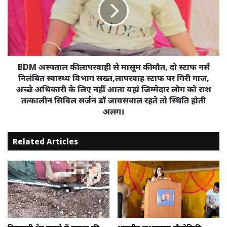
लापरवाही
गिरफ्तारी,
से
का
मासूम
इंसाफ
की
वो
मौत,
भी
दो
'छुपाकर'
स्टाफ
BDM अस्पताल की लापरवाही से मासूम की मौत, दो स्टाफ नर्स
विज्ञप्ति
नर्स
निलंबित स्वास्थ्य विभाग सख्त,लापरवाह स्टाफ पर गिरी गाज,
जारी
निलंबित
अच्छे अधिकारी के लिए नहीं आता यहां जिम्मेदार लोग को राश
किया
स्वास्थ्य
तत्कालीन सिविल सर्जन डॉ जायसवाल रहते तो स्थिति होती
खाना
विभाग
अलग।
पूर्ति।
सख्त,लापरवाह
स्टाफ
पर
Related Articles
गिरी
गाज,
अच्छे
अधिकारी
के
लिए
नहीं
आता