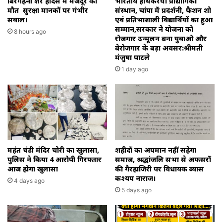
बिरगहनी क्रेशर हादसे में मजदूर की
भारतीय हाथकरघा प्रौद्योगिकी
यहां
मौत सुरक्षा मानकों पर गंभीर
संस्थान, चांपा में प्रदर्शनी, फैशन शो
जिम्मेदार
सवाल।
एवं प्रतिभाशाली विद्यार्थियों का हुआ
सम्मान,सरकार ने योजना को
लोग
8 hours ago
रोजगार उन्मूलन बना युवाओ और
को
बेरोजगार के बड़ा अवसर:श्रीमती
राश
मंजुषा पाटले
तत्कालीन
1 day ago
सिविल
सर्जन
डॉ
जायसवाल
रहते
तो
स्थिति
होती
महंत चंडी मंदिर चोरी का खुलासा,
शहीदों का अपमान नहीं सहेगा
अलग।
पुलिस ने किया 4 आरोपी गिरफ्तार
समाज, श्रद्धांजलि सभा से अफसरों
आज होगा खुलासा
की गैरहाजिरी पर विधायक ब्यास
कश्यप नाराज।
4 days ago
5 days ago