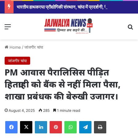
भारतीय हाथकरघा प्रौद्योगिकी संस्थान, चांपा में प्रदर्शनी, फैशन शो एवं प्रतिभाशाली विद्यार्थियों का हुआ सम्मान,सरकार ने योजना को रोजगार उन्मूलन बना युवाओ और बेरोजगार के बड़ा अवसर:श्रीमती मंजुषा पाटले
Menu
Se
Home
/
जांजगीर चांपा
जांजगीर चांपा
PM आवास पैरालिसिस पीड़ित
हितग्राही को बैंक से नहीं मिला पैसा,
शाखा प्रबंधक की बेरुखी उजागर।
August 4, 2025
285
1 minute read
Facebook
X
LinkedIn
Pinterest
WhatsApp
Telegram
Print