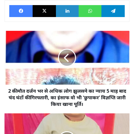
Facebook
X
LinkedIn
WhatsApp
Tele
2
की
मौत
दर्जन
भर
से
अधिक
लोग
झुलसने
का
2 की मौत दर्जन भर से अधिक लोग झुलसने का न्याय 5 माह बाद
न्याय
चंद घंटों की गिरफ्तारी, का इंसाफ वो भी 'छुपाकर' विज्ञप्ति जारी
5
किया खाना पूर्ति।
माह
बाद
BDM
चंद
अस्पताल
घंटों
की
की