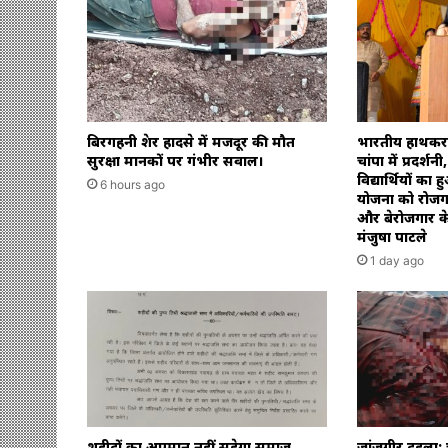
21
लाख
का
मुआवजा
बिरगहनी क्रेशर हादसे में मजदूर की मौत
भारतीय हाथकरघा 
सुरक्षा मानकों पर गंभीर सवाल।
चांपा में प्रदर्
विद्यार्थियों का
6 hours ago
योजना को रोजग
और बेरोजगार के
मंजुषा पाटले
1 day ago
शहीदों का अपमान नहीं सहेगा समाज,
जांजगीर दहला: