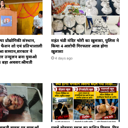
चेतावनी
प्रौद्योगिकी संस्थान,
महंत चंडी मंदिर चोरी का खुलासा, पुलिस ने
शनी, फैशन शो एवं प्रतिभाशाली
किया 4 आरोपी गिरफ्तार आज होगा
 हुआ सम्मान,सरकार ने
खुलासा
ार उन्मूलन बना युवाओ
4 days ago
 बड़ा अवसर:श्रीमती
 चलती बाइक पर चाकुओं
पहले बोड़सरा स्कूल का कथित विवाद, फिर