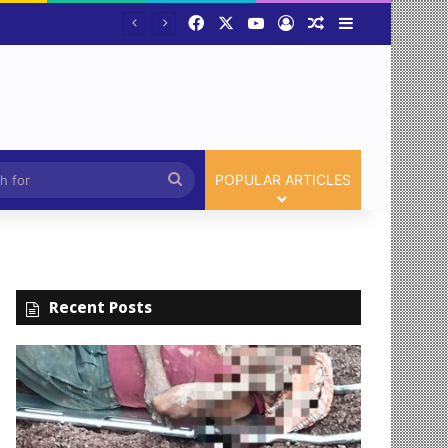
Facebook
X
YouTube
Log In
Random Article
Sidebar
भारतीय हाथकरघा प्रौद्योगिकी संस्थान, चांपा में प्रदर्शनी, फैशन शो एवं प्रतिभाशाली विद्यार्थियों का हुआ सम्मान,सरकार ने योजना को रोजगार उन्मूलन बना युवाओ और बेरोजगार के बड़ा अवसर:श्रीमती मंजुषा पाटले
Article
Search
POPULAR ARTICLES
for
Recent Posts