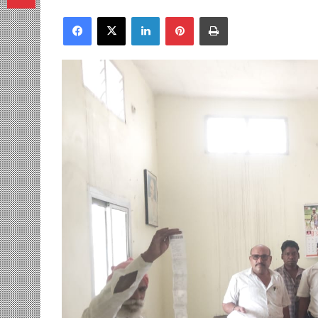
Facebook
X
LinkedIn
Pinterest
Print