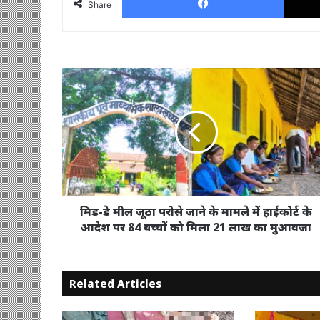
Share
मिड-
डे
मील
जूठा
परोसे
जाने
के
मामले
में
हाईकोर्ट
मिड-डे मील जूठा परोसे जाने के मामले में हाईकोर्ट के
के
आदेश पर 84 बच्चों को मिला 21 लाख का मुआवजा
आदेश
पर
84
Related Articles
बच्चों
को
मिला