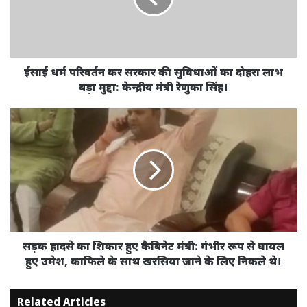
की
सुविधाओं
का
दोहरा
लाभ
ईसाई धर्म परिवर्तन कर सरकार की सुविधाओं का दोहरा लाभ
बड़ा
बड़ा मुद्दा: केन्द्रीय मंत्री रेणुका सिंह।
मुद्दा:
केन्द्रीय
सड़क
मंत्री
हादसे
रेणुका
का
सिंह।
शिकार
हुए
कैबिनेट
मंत्री:
गंभीर
रूप
से
सड़क हादसे का शिकार हुए कैबिनेट मंत्री: गंभीर रूप से घायल
घायल
हुए उमेश, काफिले के साथ खरसिया जाने के लिए निकले थे।
हुए
उमेश,
Related Articles
काफिले