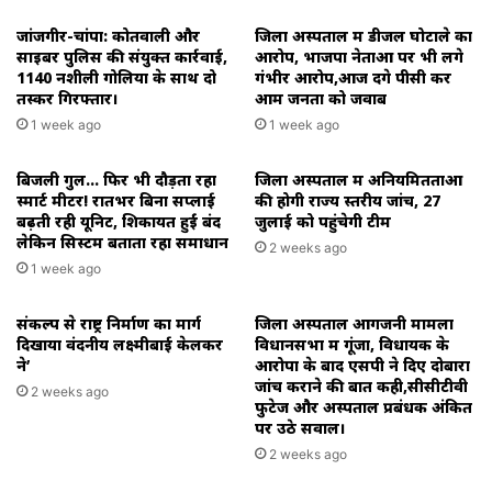
जांजगीर-चांपा: कोतवाली और
जिला अस्पताल में डीजल घोटाले का
साइबर पुलिस की संयुक्त कार्रवाई,
आरोप, भाजपा नेताओं पर भी लगे
1140 नशीली गोलियों के साथ दो
गंभीर आरोप,आज देंगे पीसी कर
तस्कर गिरफ्तार।
आम जनता को जवाब
1 week ago
1 week ago
बिजली गुल… फिर भी दौड़ता रहा
जिला अस्पताल में अनियमितताओं
स्मार्ट मीटर! रातभर बिना सप्लाई
की होगी राज्य स्तरीय जांच, 27
बढ़ती रही यूनिट, शिकायतें हुईं बंद
जुलाई को पहुंचेगी टीम
लेकिन सिस्टम बताता रहा समाधान
2 weeks ago
1 week ago
संकल्प से राष्ट्र निर्माण का मार्ग
जिला अस्पताल आगजनी मामला
दिखाया वंदनीय लक्ष्मीबाई केलकर
विधानसभा में गूंजा, विधायक के
ने’
आरोपों के बाद एसपी ने दिए दोबारा
जांच कराने की बात कही,सीसीटीवी
2 weeks ago
फुटेज और अस्पताल प्रबंधक अंकित
पर उठे सवाल।
2 weeks ago