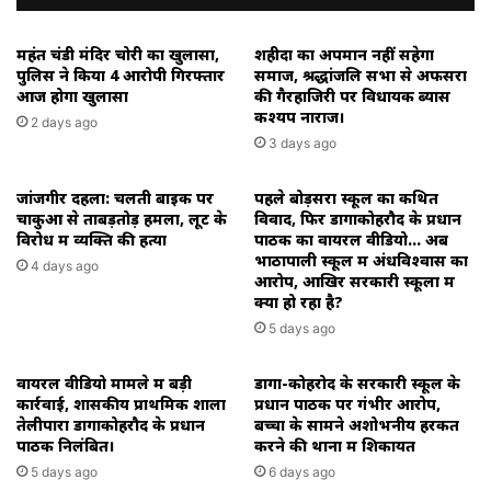
के
साथ
महंत चंडी मंदिर चोरी का खुलासा,
शहीदों का अपमान नहीं सहेगा
खरसिया
पुलिस ने किया 4 आरोपी गिरफ्तार
समाज, श्रद्धांजलि सभा से अफसरों
जाने
आज होगा खुलासा
की गैरहाजिरी पर विधायक ब्यास
के
कश्यप नाराज।
2 days ago
लिए
3 days ago
निकले
थे।
जांजगीर दहला: चलती बाइक पर
पहले बोड़सरा स्कूल का कथित
चाकुओं से ताबड़तोड़ हमला, लूट के
विवाद, फिर डोंगाकोहरौद के प्रधान
विरोध में व्यक्ति की हत्या
पाठक का वायरल वीडियो… अब
भाठापाली स्कूल में अंधविश्वास का
4 days ago
आरोप, आखिर सरकारी स्कूलों में
क्या हो रहा है?
5 days ago
वायरल वीडियो मामले में बड़ी
डोंगा-कोहरोद के सरकारी स्कूल के
कार्रवाई, शासकीय प्राथमिक शाला
प्रधान पाठक पर गंभीर आरोप,
तेलीपारा डोंगाकोहरौद के प्रधान
बच्चों के सामने अशोभनीय हरकत
पाठक निलंबित।
करने की थाना में शिकायत
5 days ago
6 days ago