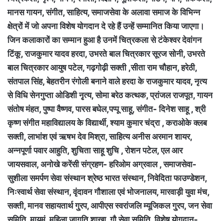
मानस गायन, संगीत, साहित्य, समाजसेवा के अलावा समाज के विभिन्न
क्षेत्रों में जो अपना विशेष योगदान दे रहे हैं उन्हें सम्मानित किया जाएगा।
जिन कलाकारों का सम्मान हुआ है उनमें चित्रकला से टंकेश्वर देवांगन
टिंकू, राजकुमार यादव हरदा, उभरते बाल चित्रकार सूरज सोनी, उभरते
बाल चित्रकार आयुष पटेल, गढ़गोढ़ी सक्ती ,सीता राम चौहान, हरेठी,
संतपाल सिंह, बेहतरीन रंगोली बनाने वाले हरदा के राजकुमार यादव, नृत्य
से विधि सेनगुप्ता ओडिशी नृृत्य, सोमा बरेठ कत्थक, प्रांजल राजपूत, गायन
संतोष मंहत, पुष्पा वैष्णव, पारस बघेल,पप्पू साहू, संगीत- दिनेश साहू , श्री
कृष्ण संगीत महाविद्यालय के विद्यार्थी, श्याम कुमार चंद्रा , कराओके क्लब
सक्ती, लाभांश एवं ऋषभ देव मिश्रा, साहित्य अनीस अरमान शायर,
अन्नपूर्णा पवार आहुति, शुचिता साहू शुचि , रोशन पटेल, एल आर
जायसवाल, अनोखे करेंसी संग्रहण- हरिओम अग्रवाल , समाजसेवा-
सुशीला समर्पण सेवा संस्थान श्रेष्ठ भारत संस्थान, निवेदिता फाउण्डेशन,
निःस्वार्थ सेवा संस्थान, वृंदावन गौशाला एवं भोजनालय, मारवाड़ी युवा मंच,
सक्ती, मानव सहायतार्थ गु्रप, आपीएस स्वरांजलि म्यूजिकल गु्रप, जन सेवा
समिति, मायुमं. महिला जागृति शाखा, गौ सेवा समिति, विशेष योगदान-