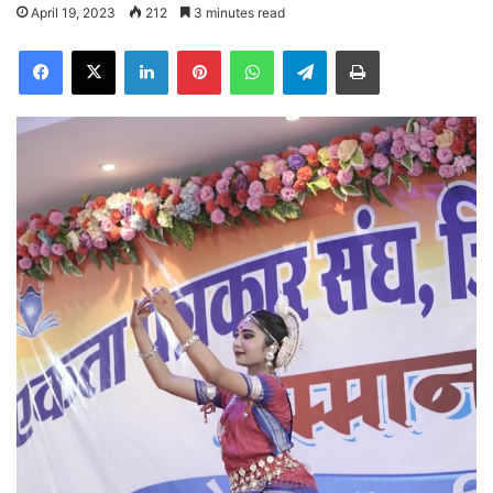
April 19, 2023
212
3 minutes read
Facebook
X
LinkedIn
Pinterest
WhatsApp
Telegram
Print