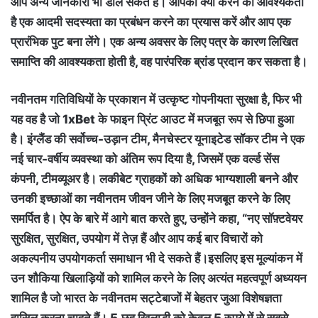
आप अन्य जानकारी भी डाल सकते हैं। आपको क्या करने की आवश्यकता
है एक आदमी सदस्यता का प्रबंधन करने का प्रयास करें और आप एक
प्रारंभिक पुट बना लेंगे। एक अन्य अवसर के लिए पत्र के कारण लिखित
समाप्ति की आवश्यकता होती है, वह पारंपरिक ब्रांड प्रदान कर सकता है।
नवीनतम गतिविधियों के प्रकाशन में उत्कृष्ट गोपनीयता सुरक्षा है, फिर भी
यह वह है जो 1xBet के फाइन प्रिंट आउट में मजबूत रूप से छिपा हुआ
है। इंग्लैंड की सर्वोच्च-उड़ान टीम, मैनचेस्टर यूनाइटेड सॉकर टीम ने एक
नई चार-वर्षीय व्यवस्था को अंतिम रूप दिया है, जिसमें एक वर्ल्ड सेंस
कंपनी, टीमव्यूअर है। लकीबेट ग्राहकों को अधिक भाग्यशाली बनने और
उनकी इच्छाओं का नवीनतम जीवन जीने के लिए मजबूत करने के लिए
समर्पित है। ऐप के बारे में आगे बात करते हुए, उन्होंने कहा, “नए सॉफ़्टवेयर
सुरक्षित, सुरक्षित, उपयोग में तेज़ हैं और आप कई बार विचारों को
अकल्पनीय उपयोगकर्ता समाधान भी दे सकते हैं।इसलिए इस मूल्यांकन में
उन शौकिया खिलाड़ियों को शामिल करने के लिए अत्यंत महत्वपूर्ण अध्ययन
शामिल है जो भारत के नवीनतम सट्टेबाजों में बेहतर जुआ विशेषज्ञता