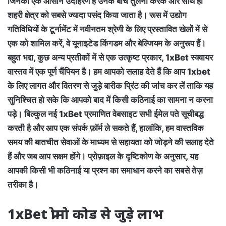
जिनका एक आसान उदाहरण है उनके बीच तुलना करके और साथ ही
शहरी क्षेत्र को सबसे ज्यादा पसंद किया जाता है। रूस में उद्योग
गतिविधियों के टूर्नामेंट में नवीनतम श्रेणी के लिए प्रस्तावित खेलों में से
एक को शामिल करें, वे यूनाइटेड किंगडम और बेल्जियम के अनुरूप हैं।
बहुत भद्दा, कुछ अन्य प्रतीकों में से एक उत्कृष्ट प्रकार, 1xBet स्क्वायर
वास्तव में एक पूर्ण चैंपियन है। हम आपको सलाह देते हैं कि आप 1xbet
के लिए लागत और वितरण से जुड़े बारीक प्रिंट की जांच कर लें ताकि यह
सुनिश्चित हो सके कि आपको बाद में किसी कठिनाई का सामना न करना
पड़े। बिल्कुल नई 1xBet प्रमाणित वेबसाइट सभी ईमेल पते सूचीबद्ध
करती है और आप एक संपर्क फ़ॉर्म ले सकते हैं, हालांकि, हम वास्तविक
समय की बातचीत सेवाओं के माध्यम से सहायता को जोड़ने की सलाह देते
हैं और जब आप सक्षम होंगे। प्रोफ़ाइल के दृष्टिकोण के अनुसार, यह
आपकी किसी भी कठिनाई या प्रश्न का समाधान करने का सबसे तेज़
तरीका है।
1xBet प्रोमो कोड से जुड़े लाभ