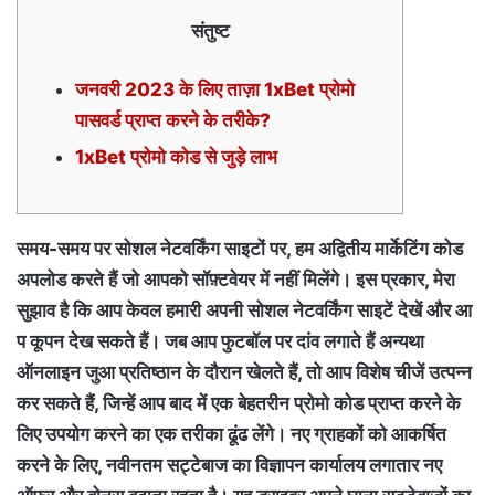
संतुष्ट
जनवरी 2023 के लिए ताज़ा 1xBet प्रोमो
पासवर्ड प्राप्त करने के तरीके?
1xBet प्रोमो कोड से जुड़े लाभ
समय-समय पर सोशल नेटवर्किंग साइटों पर, हम अद्वितीय मार्केटिंग कोड
अपलोड करते हैं जो आपको सॉफ़्टवेयर में नहीं मिलेंगे। इस प्रकार, मेरा
सुझाव है कि आप केवल हमारी अपनी सोशल नेटवर्किंग साइटें देखें और आ
प कूपन देख सकते हैं। जब आप फुटबॉल पर दांव लगाते हैं अन्यथा
ऑनलाइन जुआ प्रतिष्ठान के दौरान खेलते हैं, तो आप विशेष चीजें उत्पन्न
कर सकते हैं, जिन्हें आप बाद में एक बेहतरीन प्रोमो कोड प्राप्त करने के
लिए उपयोग करने का एक तरीका ढूंढ लेंगे। नए ग्राहकों को आकर्षित
करने के लिए, नवीनतम सट्टेबाज का विज्ञापन कार्यालय लगातार नए