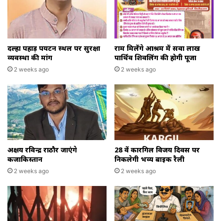
दल्हा पहाड़ पर्यटन स्थल पर सुरक्षा
राम मिलेंगे आश्रम में सवा लाख
व्यवस्था की मांग
पार्थिव शिवलिंग की होगी पूजा
2 weeks ago
2 weeks ago
अक्षय रविन्द्र राठौर जाएंगे
28 वें कारगिल विजय दिवस पर
कजाकिस्तान
निकलेगी भव्य बाइक रैली
2 weeks ago
2 weeks ago