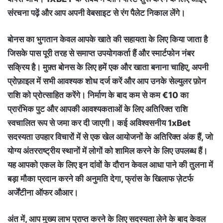
संरचना पढ़ें और आप अपनी वेबसाइट से रंग पैलेट निकाल लेंगे।
बोनस का भुगतान केवल आपके खाते की सहायता के लिए किया जाता है
जिसके पास पूरी तरह से समाप्त उपयोगकर्ता हैं और स्मार्टफोन नंबर
सक्रिय है। मुफ़्त बोनस के लिए हमें एक और खाता बनाना चाहिए, अपनी
प्रोफ़ाइल में सभी आवश्यक शोध दर्ज करें और आप उनके सेल्युलर फ़ोन
राशि को प्रोत्साहित करेंगे। निर्माण के बाद कम से कम €10 का
प्रारंभिक पुट और आपकी आवश्यकताओं के लिए अतिरिक्त राशि
स्वचालित रूप से जमा कर दी जाएगी। कई अविश्वसनीय 1xBet
सदस्यता उपहार विचारों में से एक खेल आयोजनों के अतिरिक्त अंक हैं, जो
योग्य अंतरराष्ट्रीय स्थानों में लोगों को शामिल करने के लिए उपलब्ध हैं।
यह आपको एकल के लिए इन दांवों के दौरान केवल आधा पाने की तुलना में
बड़ा मौका प्रदान करने की अनुमति देगा, फ्रांस के खिलाफ ज़ेटर्फ
अर्जेंटीना ऑफर औआर।
अंत में, आप मुख्य लाभ प्राप्त करने के लिए सदस्यता लेने के बाद केवल