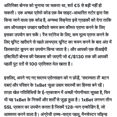
अतिरिक्त बोनस को भुनाया जा सकता था, शर्त €5 से बड़ी नहीं हो
सकती। एक अच्छा प्रोमो कोड एक वेब साइट-आधारित स्टोर द्वारा पेश
किया जाने वाला एक कोड है, अन्यथा विक्रेता इसे ग्राहकों को देगा ताकि
आप ऑनलाइन उपहार खरीदते समय कम कीमत प्राप्त करने के लिए
इसका उपयोग कर सकें। रेंज स्टोरेज के लिए, कम मूल्य प्राप्त करने के
लिए यूनिट खरीदने से पहले लाभप्रद यूनिट का चयन करने के बाद अंत में
डिस्काउंट कूपन का उपयोग किया जाता है। और आपको एक वीआईपी
एक्टिविटी बोनस की पेशकश की जाएगी जो €/$130 तक की आपकी
पहली पुट दरों से 100 प्रतिशत मेल खाता है।
इसलिए, अपने नए नए सदस्य प्रोत्साहन को न छोड़ें, ‘सदस्यता लें’ बटन
दबाएं और परिवार के 1xBet जुआ उद्यम सदस्यों का हिस्सा बने रहें।
ताज़ा खेल गतिविधियों के ई-प्रकाशन में अच्छी गोपनीयता सुरक्षा है, फिर
भी यह 1xBet के नियमों और शर्तों से जुड़ा हुआ है। 1xBet लगभग तीन
SSL प्रकार का उपयोग करता है जिसमें 128-भाग एन्कोडिंग है, जो
आश्वस्त करने वाला है। अंग्रेजी उच्च-यात्रा पहलू, मैनचेस्टर जॉइन्ड