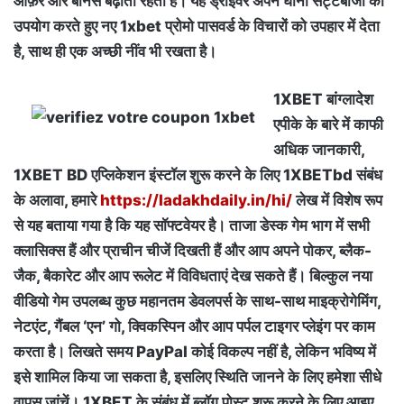
ऑफ़र और बोनस बढ़ाता रहता है। यह ड्राइवर अपने घाना सट्टेबाजों का
उपयोग करते हुए नए 1xbet प्रोमो पासवर्ड के विचारों को उपहार में देता
है, साथ ही एक अच्छी नींव भी रखता है।
1XBET बांग्लादेश
एपीके के बारे में काफी
अधिक जानकारी,
1XBET BD एप्लिकेशन इंस्टॉल शुरू करने के लिए 1XBETbd संबंध
के अलावा, हमारे
https://ladakhdaily.in/hi/
लेख में विशेष रूप
से यह बताया गया है कि यह सॉफ्टवेयर है। ताजा डेस्क गेम भाग में सभी
क्लासिक्स हैं और प्राचीन चीजें दिखती हैं और आप अपने पोकर, ब्लैक-
जैक, बैकारेट और आप रूलेट में विविधताएं देख सकते हैं। बिल्कुल नया
वीडियो गेम उपलब्ध कुछ महानतम डेवलपर्स के साथ-साथ माइक्रोगेमिंग,
नेटएंट, गैंबल ‘एन’ गो, क्विकस्पिन और आप पर्पल टाइगर प्लेइंग पर काम
करता है। लिखते समय PayPal कोई विकल्प नहीं है, लेकिन भविष्य में
इसे शामिल किया जा सकता है, इसलिए स्थिति जानने के लिए हमेशा सीधे
वापस जांचें। 1XBET के संबंध में ब्लॉग पोस्ट शुरू करने के लिए आइए