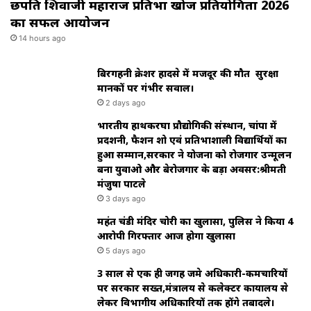
छत्रपति शिवाजी महाराज प्रतिभा खोज प्रतियोगिता 2026
का सफल आयोजन
14 hours ago
बिरगहनी क्रेशर हादसे में मजदूर की मौत सुरक्षा
मानकों पर गंभीर सवाल।
2 days ago
भारतीय हाथकरघा प्रौद्योगिकी संस्थान, चांपा में
प्रदर्शनी, फैशन शो एवं प्रतिभाशाली विद्यार्थियों का
हुआ सम्मान,सरकार ने योजना को रोजगार उन्मूलन
बना युवाओ और बेरोजगार के बड़ा अवसर:श्रीमती
मंजुषा पाटले
3 days ago
महंत चंडी मंदिर चोरी का खुलासा, पुलिस ने किया 4
आरोपी गिरफ्तार आज होगा खुलासा
5 days ago
3 साल से एक ही जगह जमे अधिकारी-कर्मचारियों
पर सरकार सख्त,मंत्रालय से कलेक्टर कार्यालय से
लेकर विभागीय अधिकारियों तक होंगे तबादले।