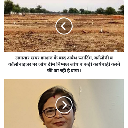
लगातार
खबर
प्रकाशन
के
बाद
अवैध
प्लाटिंग,
कॉलोनी
व
कॉलोनाइजर
लगातार खबर प्रकाशन के बाद अवैध प्लाटिंग, कॉलोनी व
पर
कॉलोनाइजर पर जांच टीम निष्पक्ष जांच व कड़ी कार्यवाही करने
जांच
की जा रही है दावा।
टीम
निष्पक्ष
तीज
जांच
पर्व
व
पर
कड़ी
विशेष
कार्यवाही
आलेख
करने
हरितालिका
की
तीज
जा
व्रत