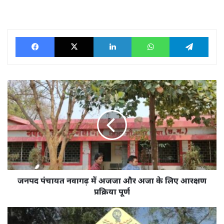
Facebook
X
LinkedIn
WhatsApp
Tele
जनपद
पंचायत
नवागढ़
में
अजजा
और
अजा
के
लिए
आरक्षण
जनपद पंचायत नवागढ़ में अजजा और अजा के लिए आरक्षण
प्रक्रिया
प्रक्रिया पूर्ण
पूर्ण
जनपद
पंचायत