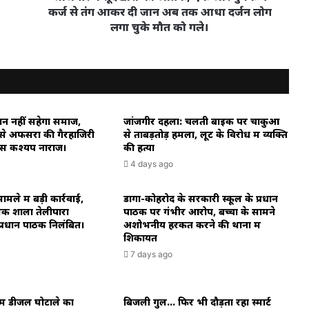
से
कर्ज से तंग आकर दी जान अब तक आधा दर्जन लोग
तंग
लगा चुके मौत को गले।
आकर
दी
जान
अब
तक
आधा
न नहीं सहेगा समाज,
जांजगीर दहला: चलती बाइक पर चाकुओं
दर्जन
 से अफसरों की गैरहाजिरी
से ताबड़तोड़ हमला, लूट के विरोध में व्यक्ति
लोग
ास कश्यप नाराज।
की हत्या
लगा
4 days ago
चुके
मौत
मले में बड़ी कार्रवाई,
को
डोंगा-कोहरोद के सरकारी स्कूल के प्रधान
िक शाला तेलीपारा
पाठक पर गंभीर आरोप, बच्चों के सामने
गले।
 प्रधान पाठक निलंबित।
अशोभनीय हरकत करने की थाना में
शिकायत
7 days ago
ें डीजल घोटाले का
बिजली गुल… फिर भी दौड़ता रहा स्मार्ट