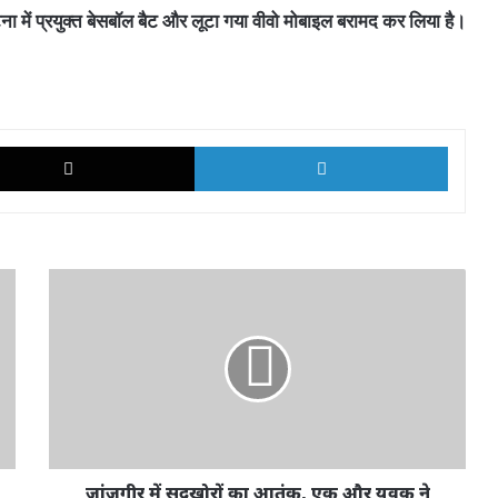
ना में प्रयुक्त बेसबॉल बैट और लूटा गया वीवो मोबाइल बरामद कर लिया है।
k
X
LinkedI
जांजगीर
में
सूदखोरों
का
आतंक,
एक
और
युवक
ने
कर्ज
जांजगीर में सूदखोरों का आतंक, एक और युवक ने