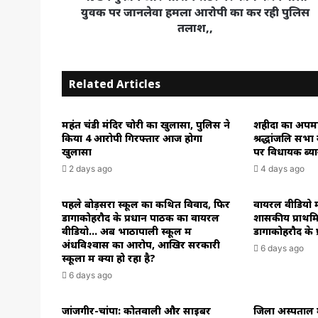
पर
युवक पर जानलेवा हमला आरोपी का कर रही पुलिस
जानलेवा
तलाश,,
हमला
आरोपी
का
Related Articles
कर
रही
पुलिस
महंत चंडी मंदिर चोरी का खुलासा, पुलिस ने
शहीदों का अपमा
तलाश,,
किया 4 आरोपी गिरफ्तार आज होगा
श्रद्धांजलि सभा
खुलासा
पर विधायक ब्य
2 days ago
4 days ago
पहले बोड़सरा स्कूल का कथित विवाद, फिर
वायरल वीडियो मा
डोंगाकोहरौद के प्रधान पाठक का वायरल
शासकीय प्राथम
वीडियो… अब भाठापाली स्कूल में
डोंगाकोहरौद के
अंधविश्वास का आरोप, आखिर सरकारी
6 days ago
स्कूलों में क्या हो रहा है?
6 days ago
जांजगीर-चांपा: कोतवाली और साइबर
जिला अस्पताल म