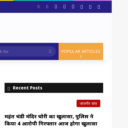
Facebook
X
YouTube
Log In
Random Article
Sidebar
3 साल से एक ही जगह जमे अधिकारी-कर्मचारियों पर सरकार सख्त,मंत्रालय से कलेक्टर कार्यालय से लेकर विभागीय अधिकारियों तक होंगे तबादले।
Article
Search
POPULAR ARTICLES
for
Recent Posts
जांजगीर चांपा
महंत चंडी मंदिर चोरी का खुलासा, पुलिस ने
किया 4 आरोपी गिरफ्तार आज होगा खुलासा