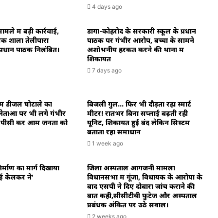
4 days ago
मले में बड़ी कार्रवाई,
डोंगा-कोहरोद के सरकारी स्कूल के प्रधान
िक शाला तेलीपारा
पाठक पर गंभीर आरोप, बच्चों के सामने
 प्रधान पाठक निलंबित।
अशोभनीय हरकत करने की थाना में
शिकायत
7 days ago
ें डीजल घोटाले का
बिजली गुल… फिर भी दौड़ता रहा स्मार्ट
ेताओं पर भी लगे गंभीर
मीटर! रातभर बिना सप्लाई बढ़ती रही
े पीसी कर आम जनता को
यूनिट, शिकायतें हुईं बंद लेकिन सिस्टम
बताता रहा समाधान
1 week ago
 निर्माण का मार्ग दिखाया
जिला अस्पताल आगजनी मामला
ाई केलकर ने’
विधानसभा में गूंजा, विधायक के आरोपों के
बाद एसपी ने दिए दोबारा जांच कराने की
बात कही,सीसीटीवी फुटेज और अस्पताल
प्रबंधक अंकित पर उठे सवाल।
2 weeks ago