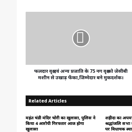
फलदार
वृक्ष
एवं
अन्य
प्रजाति
के
75
नग
वृक्ष
को
फलदार वृक्ष एवं अन्य प्रजाति के 75 नग वृक्ष को जेसीबी
जेसीबी
मशीन से उखाड़ फेंका,जिम्मेदार बने मुकदर्शक।
मशीन
से
उखाड़
Related Articles
फेंका,जिम्मेदार
बने
मुकदर्शक।
महंत चंडी मंदिर चोरी का खुलासा, पुलिस ने
शहीदों का अपमा
किया 4 आरोपी गिरफ्तार आज होगा
श्रद्धांजलि सभा
खुलासा
पर विधायक ब्य