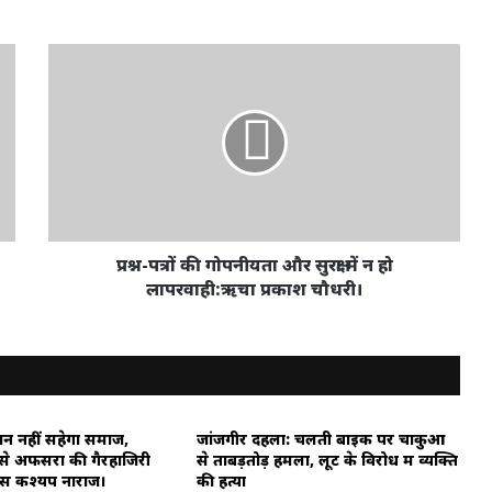
प्रश्न-
पत्रों
की
गोपनीयता
और
सुरक्षा
में
न
हो
लापरवाही:ऋचा
प्रश्न-पत्रों की गोपनीयता और सुरक्षा में न हो
प्रकाश
लापरवाही:ऋचा प्रकाश चौधरी।
चौधरी।
न नहीं सहेगा समाज,
जांजगीर दहला: चलती बाइक पर चाकुओं
 से अफसरों की गैरहाजिरी
से ताबड़तोड़ हमला, लूट के विरोध में व्यक्ति
ास कश्यप नाराज।
की हत्या