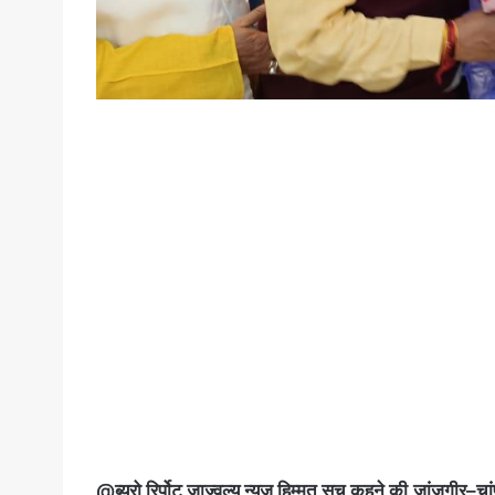
@ब्यूरो रिर्पोट जाज्वल्य न्यूज हिम्मत सच कहने की,जांजगीर–चा