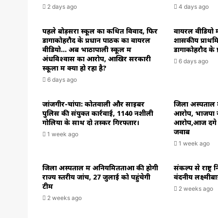
2 days ago
4 days ago
पहले बोड़सरा स्कूल का कथित विवाद, फिर
वायरल वीडियो मा
डोंगाकोहरौद के प्रधान पाठक का वायरल
शासकीय प्राथम
वीडियो… अब भाठापाली स्कूल में
डोंगाकोहरौद के
अंधविश्वास का आरोप, आखिर सरकारी
6 days ago
स्कूलों में क्या हो रहा है?
6 days ago
जांजगीर-चांपा: कोतवाली और साइबर
जिला अस्पताल म
पुलिस की संयुक्त कार्रवाई, 1140 नशीली
आरोप, भाजपा न
गोलियों के साथ दो तस्कर गिरफ्तार।
आरोप,आज देंग
जवाब
1 week ago
1 week ago
जिला अस्पताल में अनियमितताओं की होगी
संकल्प से राष्ट्र
राज्य स्तरीय जांच, 27 जुलाई को पहुंचेगी
वंदनीय लक्ष्मीब
टीम
2 weeks ago
2 weeks ago